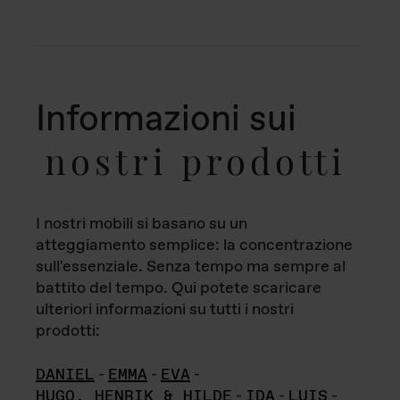
Informazioni sui
nostri prodotti
I nostri mobili si basano su un
atteggiamento semplice: la concentrazione
sull'essenziale. Senza tempo ma sempre al
battito del tempo. Qui potete scaricare
ulteriori informazioni su tutti i nostri
prodotti:
DANIEL
-
EMMA
-
EVA
-
HUGO, HENRIK & HILDE
-
IDA
-
LUIS
-