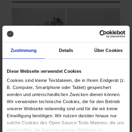
Zustimmung
Details
Über Cookies
Diese Webseite verwendet Cookies
EVA Cucina
EMMA + DANIEL
Cookies sind kleine Textdateien, die in Ihrem Endgerät (z.
Fotografo: Lorenz
Fotografo: Lorenz
B. Computer, Smartphone oder Tablet) gespeichert
Sternbach
Sternbach
werden und unterschiedlichen Zwecken dienen können.
Wir verwenden technische Cookies, die für den Betrieb
Download
Download
unserer Webseite notwendig sind und für die wir keine
Einwilligung benötigen. Wir nutzen darüber hinaus nur
solche Cookies des Open-Source-Tools Matomo, die uns
dabei helfen, die Nutzung unserer Webseite zu