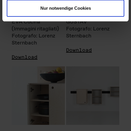
Nur notwendige Cookies
EVA Cucina
GUSTAV
(Immagini ritagliati)
Fotografo: Lorenz
Fotografo: Lorenz
Sternbach
Sternbach
Download
Download