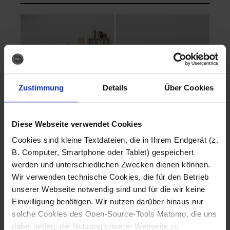
Zustimmung
Details
Über Cookies
Diese Webseite verwendet Cookies
EVA Cucina
EMMA + DANIEL
Cookies sind kleine Textdateien, die in Ihrem Endgerät (z.
Fotografo: Lorenz
Fotografo: Lorenz
B. Computer, Smartphone oder Tablet) gespeichert
Sternbach
Sternbach
werden und unterschiedlichen Zwecken dienen können.
Wir verwenden technische Cookies, die für den Betrieb
Download
Download
unserer Webseite notwendig sind und für die wir keine
Einwilligung benötigen. Wir nutzen darüber hinaus nur
solche Cookies des Open-Source-Tools Matomo, die uns
dabei helfen, die Nutzung unserer Webseite zu