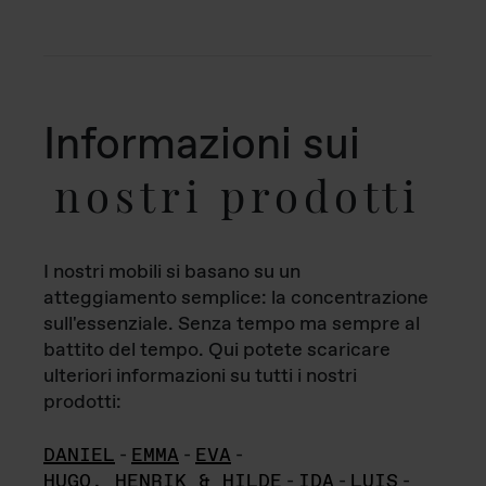
Informazioni sui
nostri prodotti
I nostri mobili si basano su un
atteggiamento semplice: la concentrazione
sull'essenziale. Senza tempo ma sempre al
battito del tempo. Qui potete scaricare
ulteriori informazioni su tutti i nostri
prodotti:
DANIEL
-
EMMA
-
EVA
-
HUGO, HENRIK & HILDE
-
IDA
-
LUIS
-