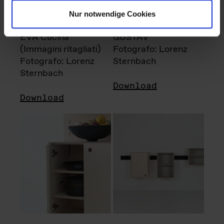
Nur notwendige Cookies
EVA Cucina
GUSTAV
(Immagini ritagliati)
Fotografo: Lorenz
Fotografo: Lorenz
Sternbach
Sternbach
Download
Download