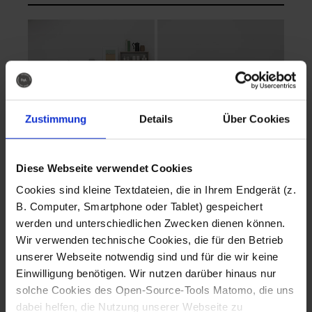
Zustimmung
Details
Über Cookies
Diese Webseite verwendet Cookies
EVA Cucina
EMMA + DANIEL
Cookies sind kleine Textdateien, die in Ihrem Endgerät (z.
Fotografo: Lorenz
Fotografo: Lorenz
B. Computer, Smartphone oder Tablet) gespeichert
Sternbach
Sternbach
werden und unterschiedlichen Zwecken dienen können.
Wir verwenden technische Cookies, die für den Betrieb
Download
Download
unserer Webseite notwendig sind und für die wir keine
Einwilligung benötigen. Wir nutzen darüber hinaus nur
solche Cookies des Open-Source-Tools Matomo, die uns
dabei helfen, die Nutzung unserer Webseite zu