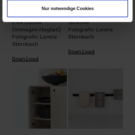
Nur notwendige Cookies
EVA Cucina
GUSTAV
(Immagini ritagliati)
Fotografo: Lorenz
Fotografo: Lorenz
Sternbach
Sternbach
Download
Download