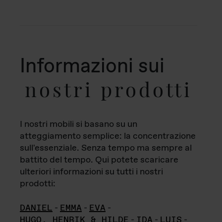
Informazioni sui
nostri prodotti
I nostri mobili si basano su un
atteggiamento semplice: la concentrazione
sull'essenziale. Senza tempo ma sempre al
battito del tempo. Qui potete scaricare
ulteriori informazioni su tutti i nostri
prodotti:
DANIEL
-
EMMA
-
EVA
-
HUGO, HENRIK & HILDE
-
IDA
-
LUIS
-