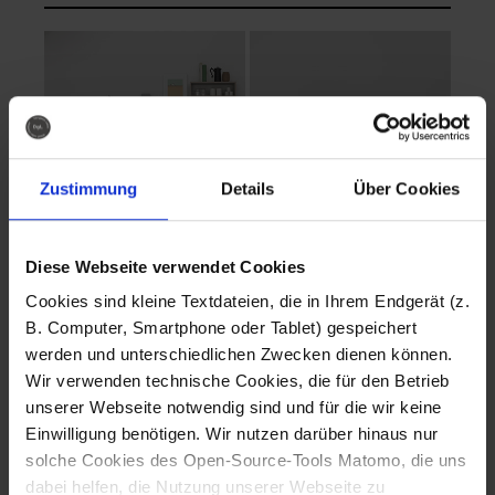
Zustimmung
Details
Über Cookies
Diese Webseite verwendet Cookies
EVA Cucina
EMMA + DANIEL
Cookies sind kleine Textdateien, die in Ihrem Endgerät (z.
Fotografo: Lorenz
Fotografo: Lorenz
B. Computer, Smartphone oder Tablet) gespeichert
Sternbach
Sternbach
werden und unterschiedlichen Zwecken dienen können.
Wir verwenden technische Cookies, die für den Betrieb
Download
Download
unserer Webseite notwendig sind und für die wir keine
Einwilligung benötigen. Wir nutzen darüber hinaus nur
solche Cookies des Open-Source-Tools Matomo, die uns
dabei helfen, die Nutzung unserer Webseite zu