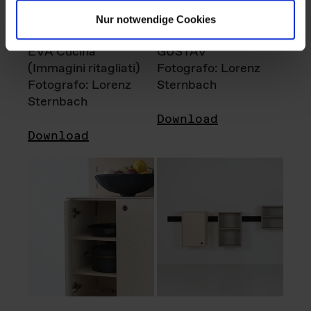
Nur notwendige Cookies
EVA Cucina
GUSTAV
(Immagini ritagliati)
Fotografo: Lorenz
Fotografo: Lorenz
Sternbach
Sternbach
Download
Download