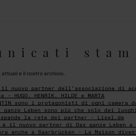
unicati stam
ttuali e il nostro archivio.
 il nuovo partner dell’associazione di ac
te – HUGO, HENRIK, HILDE e MARTA
NTIN sono i protagonisti di ogni camera d
s ganze Leben sono più che solo dei luogh
espande la rete dei partner - Lisel.de
 è il nuovo partner di Das ganze Leben a 
ora anche a Saarbrücken - La Maison diven