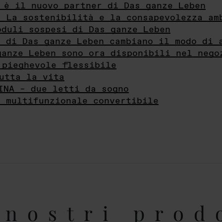
 è il nuovo partner di Das ganze Leben
- La sostenibilità e la consapevolezza am
oduli sospesi di Das ganze Leben
i di Das ganze Leben cambiano il modo di 
ganze Leben sono ora disponibili nel nego
 pieghevole flessibile
utta la vita
INA – due letti da sogno
e multifunzionale convertibile
nostri prod