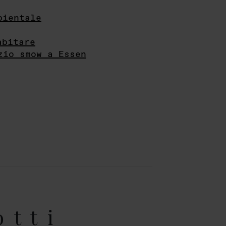
bientale
abitare
zio smow a Essen
otti