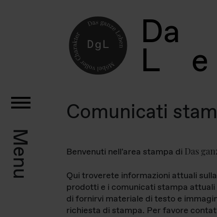
D
a
L
e
Comunicati sta
Menu
Das gan
Benvenuti nell'area stampa di
Qui troverete informazioni attuali sulla
prodotti e i comunicati stampa attuali 
di fornirvi materiale di testo e immagi
richiesta di stampa. Per favore contat