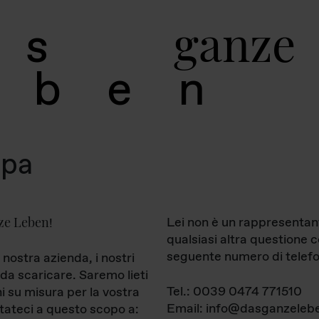
g
a
n
z
e
s
b
e
n
mpa
ze Leben
Lei non è un rappresentan
!
qualsiasi altra questione 
seguente numero di telefo
 nostra azienda, i nostri
da scaricare. Saremo lieti
Tel.: 0039 0474 771510
ni su misura per la vostra
Email: info@dasganzelebe
tateci a questo scopo a: