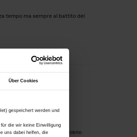
nza tempo ma sempre al battito del
Über Cookies
agini
blet) gespeichert werden und
ür die wir keine Einwilligung
Leben
GmbH e rimangono in pieno
 uns dabei helfen, die