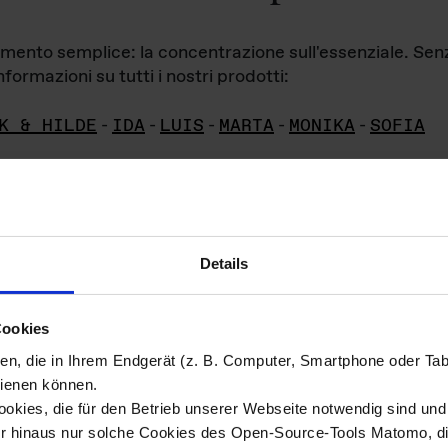
iamento semplice: la concentrazione sull'essenziale. Se
formazioni su tutti i nostri prodotti:
K & HILDE
-
IDA
-
LUIS
-
MARTA
-
MONIKA
-
SOFIA
Details
hivio di imm
Cookies
ien, die in Ihrem Endgerät (z. B. Computer, Smartphone oder Ta
ini!
ienen können.
kies, die für den Betrieb unserer Webseite notwendig sind und f
Das ganze 
re del materiale fotografico sono detenuti da
er hinaus nur solche Cookies des Open-Source-Tools Matomo, die