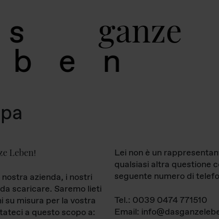
g
a
n
z
e
s
b
e
n
mpa
ze Leben
Lei non è un rappresentan
!
qualsiasi altra questione 
seguente numero di telefo
 nostra azienda, i nostri
da scaricare. Saremo lieti
Tel.: 0039 0474 771510
ni su misura per la vostra
Email: info@dasganzelebe
tateci a questo scopo a: