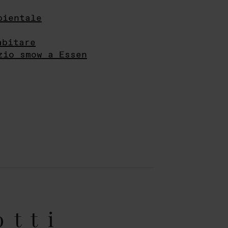
bientale
abitare
zio smow a Essen
otti