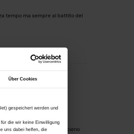
nza tempo ma sempre al battito del
Über Cookies
agini
blet) gespeichert werden und
ür die wir keine Einwilligung
Leben
GmbH e rimangono in pieno
 uns dabei helfen, die