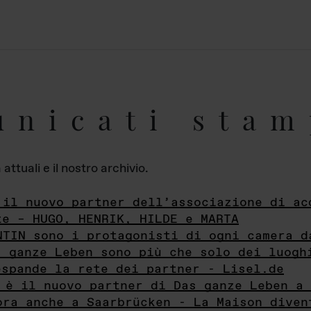
unicati stam
ttuali e il nostro archivio.
 il nuovo partner dell’associazione di ac
te – HUGO, HENRIK, HILDE e MARTA
NTIN sono i protagonisti di ogni camera d
s ganze Leben sono più che solo dei luogh
espande la rete dei partner - Lisel.de
 è il nuovo partner di Das ganze Leben a 
ora anche a Saarbrücken - La Maison diven