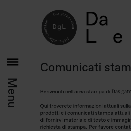
D
a
L
e
Comunicati sta
Menu
Das gan
Benvenuti nell'area stampa di
Qui troverete informazioni attuali sulla
prodotti e i comunicati stampa attuali 
di fornirvi materiale di testo e immagi
richiesta di stampa. Per favore contat