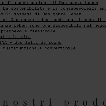
 è il nuovo partner di Das ganze Leben
- La sostenibilità e la consapevolezza am
oduli sospesi di Das ganze Leben
i di Das ganze Leben cambiano il modo di 
ganze Leben sono ora disponibili nel nego
 pieghevole flessibile
utta la vita
INA – due letti da sogno
e multifunzionale convertibile
nostri prod