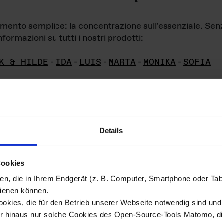
iamento semplice: la concentrazione sull'essenziale. Se
formazioni su tutti i nostri prodotti:
K & HILDE
-
IDA
-
LUIS
-
MARTA
-
MONIKA
-
SOFIA
Details
hivio di imm
Cookies
ien, die in Ihrem Endgerät (z. B. Computer, Smartphone oder Ta
ini!
ienen können.
kies, die für den Betrieb unserer Webseite notwendig sind und f
Das ganze 
re del materiale fotografico sono detenuti da
er hinaus nur solche Cookies des Open-Source-Tools Matomo, die