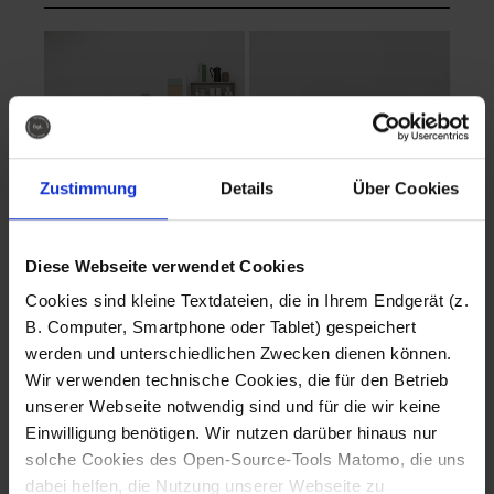
Zustimmung
Details
Über Cookies
Diese Webseite verwendet Cookies
EVA Cucina
EMMA + DANIEL
Cookies sind kleine Textdateien, die in Ihrem Endgerät (z.
Fotografo: Lorenz
Fotografo: Lorenz
B. Computer, Smartphone oder Tablet) gespeichert
Sternbach
Sternbach
werden und unterschiedlichen Zwecken dienen können.
Wir verwenden technische Cookies, die für den Betrieb
Download
Download
unserer Webseite notwendig sind und für die wir keine
Einwilligung benötigen. Wir nutzen darüber hinaus nur
solche Cookies des Open-Source-Tools Matomo, die uns
dabei helfen, die Nutzung unserer Webseite zu