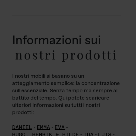
Informazioni sui
nostri prodotti
I nostri mobili si basano su un
atteggiamento semplice: la concentrazione
sull'essenziale. Senza tempo ma sempre al
battito del tempo. Qui potete scaricare
ulteriori informazioni su tutti i nostri
prodotti:
DANIEL
-
EMMA
-
EVA
-
HUGO, HENRIK & HILDE
-
IDA
-
LUIS
-