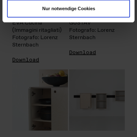
Nur notwendige Cookies
EVA Cucina
GUSTAV
(Immagini ritagliati)
Fotografo: Lorenz
Fotografo: Lorenz
Sternbach
Sternbach
Download
Download