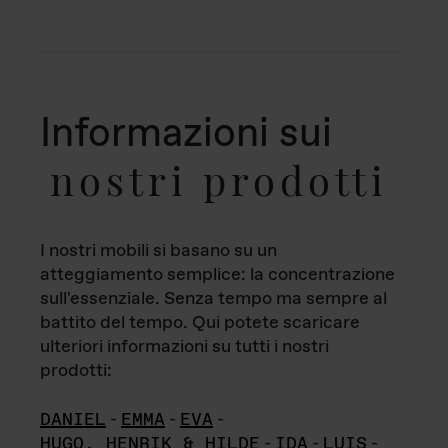
Informazioni sui
nostri prodotti
I nostri mobili si basano su un
atteggiamento semplice: la concentrazione
sull'essenziale. Senza tempo ma sempre al
battito del tempo. Qui potete scaricare
ulteriori informazioni su tutti i nostri
prodotti:
DANIEL
-
EMMA
-
EVA
-
HUGO, HENRIK & HILDE
-
IDA
-
LUIS
-