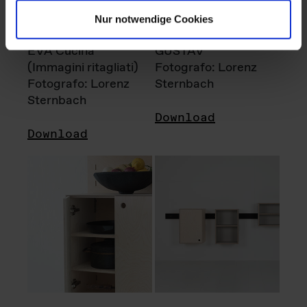
Nur notwendige Cookies
EVA Cucina
GUSTAV
(Immagini ritagliati)
Fotografo: Lorenz
Fotografo: Lorenz
Sternbach
Sternbach
Download
Download