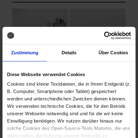
Zustimmung
Details
Über Cookies
Diese Webseite verwendet Cookies
EVA Cucina
EMMA + DANIEL
Cookies sind kleine Textdateien, die in Ihrem Endgerät (z.
Fotografo: Lorenz
Fotografo: Lorenz
B. Computer, Smartphone oder Tablet) gespeichert
Sternbach
Sternbach
werden und unterschiedlichen Zwecken dienen können.
Wir verwenden technische Cookies, die für den Betrieb
Download
Download
unserer Webseite notwendig sind und für die wir keine
Einwilligung benötigen. Wir nutzen darüber hinaus nur
solche Cookies des Open-Source-Tools Matomo, die uns
dabei helfen, die Nutzung unserer Webseite zu