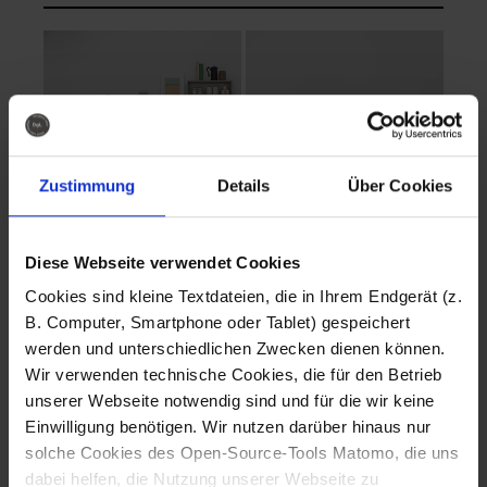
Zustimmung
Details
Über Cookies
Diese Webseite verwendet Cookies
EVA Cucina
EMMA + DANIEL
Cookies sind kleine Textdateien, die in Ihrem Endgerät (z.
Fotografo: Lorenz
Fotografo: Lorenz
B. Computer, Smartphone oder Tablet) gespeichert
Sternbach
Sternbach
werden und unterschiedlichen Zwecken dienen können.
Wir verwenden technische Cookies, die für den Betrieb
Download
Download
unserer Webseite notwendig sind und für die wir keine
Einwilligung benötigen. Wir nutzen darüber hinaus nur
solche Cookies des Open-Source-Tools Matomo, die uns
dabei helfen, die Nutzung unserer Webseite zu