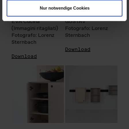
Nur notwendige Cookies
EVA Cucina
GUSTAV
(Immagini ritagliati)
Fotografo: Lorenz
Fotografo: Lorenz
Sternbach
Sternbach
Download
Download