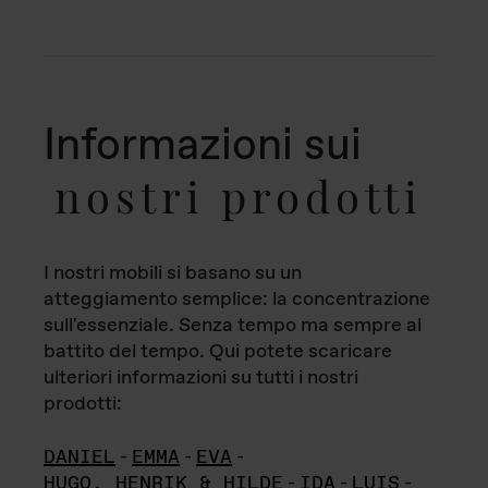
Informazioni sui
nostri prodotti
I nostri mobili si basano su un
atteggiamento semplice: la concentrazione
sull'essenziale. Senza tempo ma sempre al
battito del tempo. Qui potete scaricare
ulteriori informazioni su tutti i nostri
prodotti:
DANIEL
-
EMMA
-
EVA
-
HUGO, HENRIK & HILDE
-
IDA
-
LUIS
-