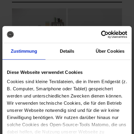
Zustimmung
Details
Über Cookies
Diese Webseite verwendet Cookies
EVA Cucina
EMMA + DANIEL
Cookies sind kleine Textdateien, die in Ihrem Endgerät (z.
Fotografo: Lorenz
Fotografo: Lorenz
B. Computer, Smartphone oder Tablet) gespeichert
Sternbach
Sternbach
werden und unterschiedlichen Zwecken dienen können.
Wir verwenden technische Cookies, die für den Betrieb
Download
Download
unserer Webseite notwendig sind und für die wir keine
Einwilligung benötigen. Wir nutzen darüber hinaus nur
solche Cookies des Open-Source-Tools Matomo, die uns
dabei helfen, die Nutzung unserer Webseite zu