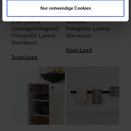
Nur notwendige Cookies
EVA Cucina
GUSTAV
(Immagini ritagliati)
Fotografo: Lorenz
Fotografo: Lorenz
Sternbach
Sternbach
Download
Download