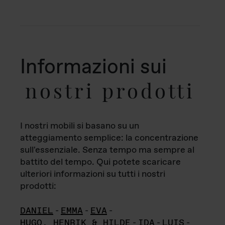
Informazioni sui
nostri prodotti
I nostri mobili si basano su un
atteggiamento semplice: la concentrazione
sull'essenziale. Senza tempo ma sempre al
battito del tempo. Qui potete scaricare
ulteriori informazioni su tutti i nostri
prodotti:
DANIEL
-
EMMA
-
EVA
-
HUGO, HENRIK & HILDE
-
IDA
-
LUIS
-