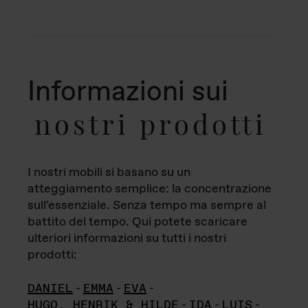
Informazioni sui
nostri prodotti
I nostri mobili si basano su un
atteggiamento semplice: la concentrazione
sull'essenziale. Senza tempo ma sempre al
battito del tempo. Qui potete scaricare
ulteriori informazioni su tutti i nostri
prodotti:
DANIEL
-
EMMA
-
EVA
-
HUGO, HENRIK & HILDE
-
IDA
-
LUIS
-