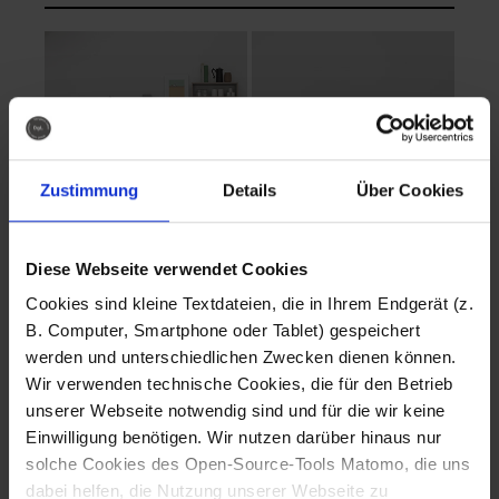
Zustimmung
Details
Über Cookies
Diese Webseite verwendet Cookies
EVA Cucina
EMMA + DANIEL
Cookies sind kleine Textdateien, die in Ihrem Endgerät (z.
Fotografo: Lorenz
Fotografo: Lorenz
B. Computer, Smartphone oder Tablet) gespeichert
Sternbach
Sternbach
werden und unterschiedlichen Zwecken dienen können.
Wir verwenden technische Cookies, die für den Betrieb
Download
Download
unserer Webseite notwendig sind und für die wir keine
Einwilligung benötigen. Wir nutzen darüber hinaus nur
solche Cookies des Open-Source-Tools Matomo, die uns
dabei helfen, die Nutzung unserer Webseite zu