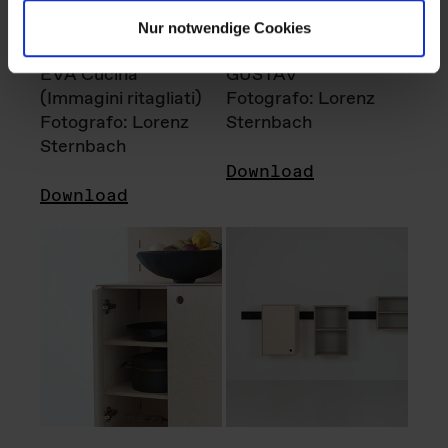
Nur notwendige Cookies
EVA Cucina
GUSTAV
(Immagini ritagliati)
Fotografo: Lorenz
Fotografo: Lorenz
Sternbach
Sternbach
Download
Download