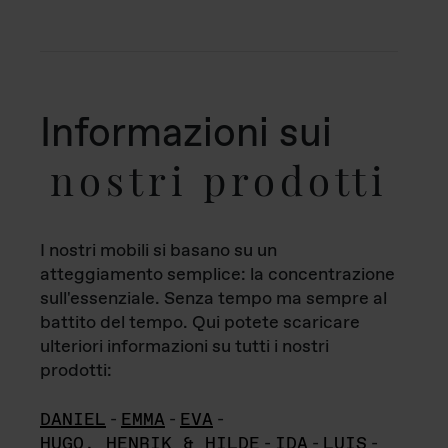
Informazioni sui
nostri prodotti
I nostri mobili si basano su un
atteggiamento semplice: la concentrazione
sull'essenziale. Senza tempo ma sempre al
battito del tempo. Qui potete scaricare
ulteriori informazioni su tutti i nostri
prodotti:
DANIEL
-
EMMA
-
EVA
-
HUGO, HENRIK & HILDE
-
IDA
-
LUIS
-