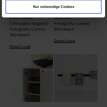
Nur notwendige Cookies
EVA Cucina
GUSTAV
(Immagini ritagliati)
Fotografo: Lorenz
Fotografo: Lorenz
Sternbach
Sternbach
Download
Download