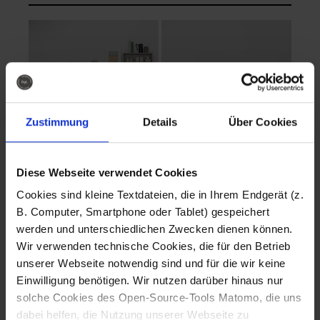
Zustimmung
Details
Über Cookies
Diese Webseite verwendet Cookies
EVA Cucina
EMMA + DANIEL
Cookies sind kleine Textdateien, die in Ihrem Endgerät (z.
Fotografo: Lorenz
Fotografo: Lorenz
B. Computer, Smartphone oder Tablet) gespeichert
Sternbach
Sternbach
werden und unterschiedlichen Zwecken dienen können.
Wir verwenden technische Cookies, die für den Betrieb
Download
Download
unserer Webseite notwendig sind und für die wir keine
Einwilligung benötigen. Wir nutzen darüber hinaus nur
solche Cookies des Open-Source-Tools Matomo, die uns
dabei helfen, die Nutzung unserer Webseite zu