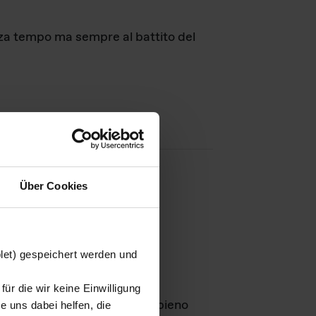
nza tempo ma sempre al battito del
Über Cookies
agini
blet) gespeichert werden und
ür die wir keine Einwilligung
Leben
GmbH e rimangono in pieno
 uns dabei helfen, die