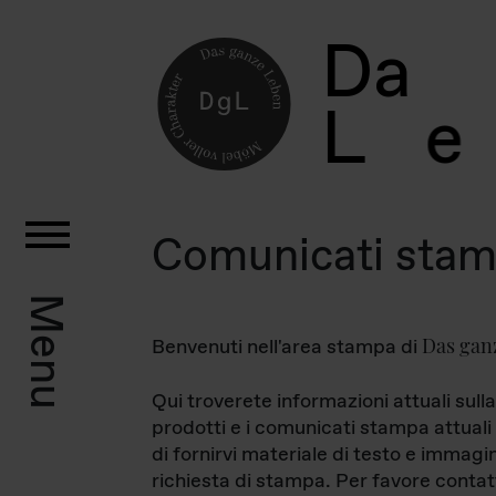
D
a
L
e
Comunicati sta
Menu
Das gan
Benvenuti nell'area stampa di
Qui troverete informazioni attuali sulla
prodotti e i comunicati stampa attuali 
di fornirvi materiale di testo e immagi
richiesta di stampa. Per favore contat