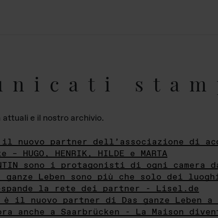
unicati stam
ttuali e il nostro archivio.
 il nuovo partner dell’associazione di ac
te – HUGO, HENRIK, HILDE e MARTA
NTIN sono i protagonisti di ogni camera d
s ganze Leben sono più che solo dei luogh
espande la rete dei partner - Lisel.de
 è il nuovo partner di Das ganze Leben a 
ora anche a Saarbrücken - La Maison diven