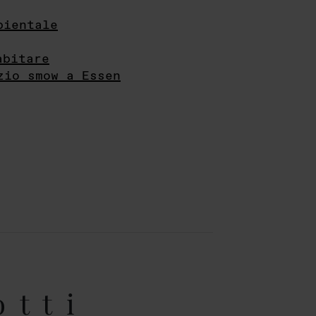
bientale
abitare
zio smow a Essen
otti