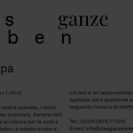
g
a
n
z
e
s
b
e
n
mpa
ze Leben
Lei non è un rappresentan
!
qualsiasi altra questione 
seguente numero di telefo
 nostra azienda, i nostri
da scaricare. Saremo lieti
Tel.: 0039 0474 771510
ni su misura per la vostra
Email: info@dasganzelebe
tateci a questo scopo a: