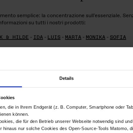
iamento semplice: la concentrazione sull'essenziale. Se
formazioni su tutti i nostri prodotti:
K & HILDE
-
IDA
-
LUIS
-
MARTA
-
MONIKA
-
SOFIA
Details
hivio di imm
Cookies
ien, die in Ihrem Endgerät (z. B. Computer, Smartphone oder Ta
ini!
ienen können.
kies, die für den Betrieb unserer Webseite notwendig sind und f
Das ganze 
re del materiale fotografico sono detenuti da
er hinaus nur solche Cookies des Open-Source-Tools Matomo, die