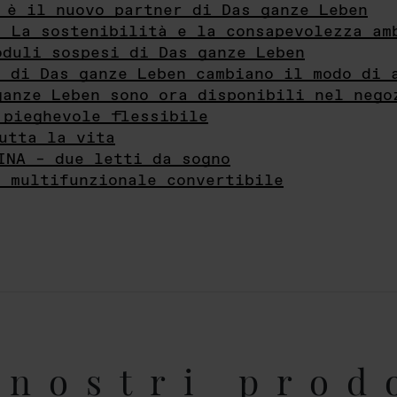
 è il nuovo partner di Das ganze Leben
- La sostenibilità e la consapevolezza am
oduli sospesi di Das ganze Leben
i di Das ganze Leben cambiano il modo di 
ganze Leben sono ora disponibili nel nego
 pieghevole flessibile
utta la vita
INA – due letti da sogno
e multifunzionale convertibile
nostri prod