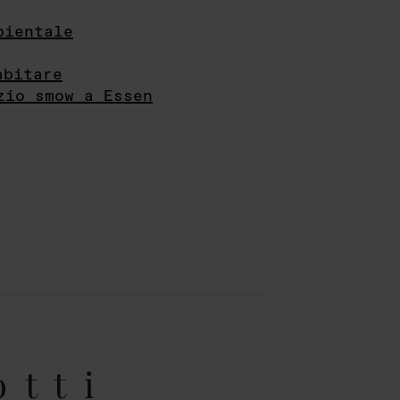
bientale
abitare
zio smow a Essen
otti