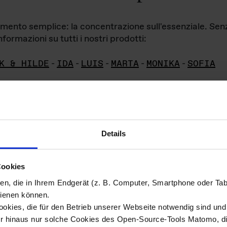
iamento semplice: la concentrazione sull'essenziale. Se
formazioni su tutti i nostri prodotti:
K & HILDE
-
IDA
-
LUIS
-
MARTA
-
MONIKA
-
SOFIA
Details
hivio di imm
Cookies
ien, die in Ihrem Endgerät (z. B. Computer, Smartphone oder Ta
ini!
ienen können.
kies, die für den Betrieb unserer Webseite notwendig sind und f
Das ganze 
re del materiale fotografico sono detenuti da
er hinaus nur solche Cookies des Open-Source-Tools Matomo, die