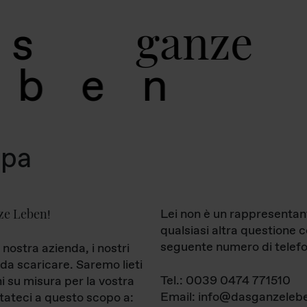
g
a
n
z
e
s
b
e
n
mpa
ze Leben
Lei non è un rappresentan
!
qualsiasi altra questione 
seguente numero di telefo
 nostra azienda, i nostri
da scaricare. Saremo lieti
Tel.: 0039 0474 771510
ni su misura per la vostra
Email: info@dasganzelebe
tateci a questo scopo a: