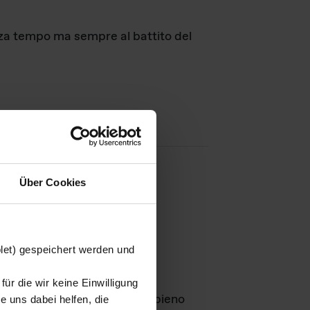
nza tempo ma sempre al battito del
Über Cookies
agini
blet) gespeichert werden und
ür die wir keine Einwilligung
Leben
GmbH e rimangono in pieno
 uns dabei helfen, die