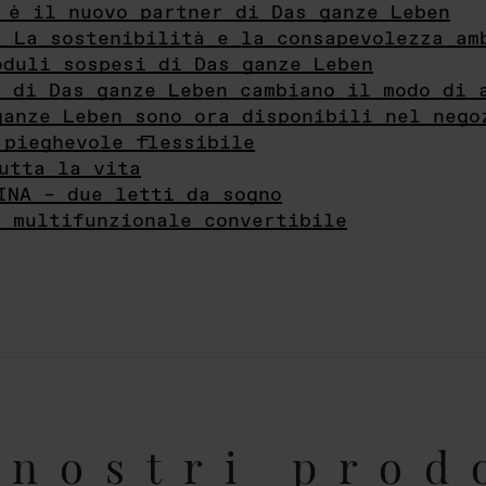
 è il nuovo partner di Das ganze Leben
- La sostenibilità e la consapevolezza am
oduli sospesi di Das ganze Leben
i di Das ganze Leben cambiano il modo di 
ganze Leben sono ora disponibili nel nego
 pieghevole flessibile
utta la vita
INA – due letti da sogno
e multifunzionale convertibile
nostri prod