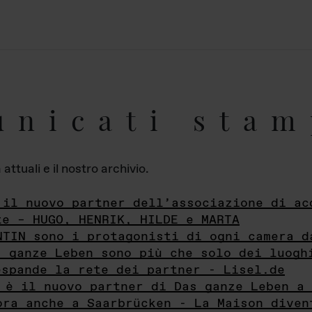
unicati stam
ttuali e il nostro archivio.
 il nuovo partner dell’associazione di ac
te – HUGO, HENRIK, HILDE e MARTA
NTIN sono i protagonisti di ogni camera d
s ganze Leben sono più che solo dei luogh
espande la rete dei partner - Lisel.de
 è il nuovo partner di Das ganze Leben a 
ora anche a Saarbrücken - La Maison diven