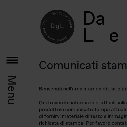
D
a
L
e
Comunicati sta
Menu
Das gan
Benvenuti nell'area stampa di
Qui troverete informazioni attuali sulla
prodotti e i comunicati stampa attuali 
di fornirvi materiale di testo e immagi
richiesta di stampa. Per favore contat