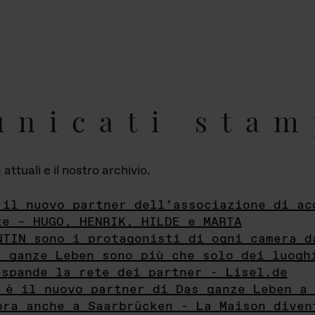
unicati stam
ttuali e il nostro archivio.
 il nuovo partner dell’associazione di ac
te – HUGO, HENRIK, HILDE e MARTA
NTIN sono i protagonisti di ogni camera d
s ganze Leben sono più che solo dei luogh
espande la rete dei partner - Lisel.de
 è il nuovo partner di Das ganze Leben a 
ora anche a Saarbrücken - La Maison diven