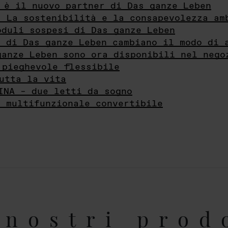
 è il nuovo partner di Das ganze Leben
- La sostenibilità e la consapevolezza am
oduli sospesi di Das ganze Leben
i di Das ganze Leben cambiano il modo di 
ganze Leben sono ora disponibili nel nego
 pieghevole flessibile
utta la vita
INA – due letti da sogno
e multifunzionale convertibile
nostri prod