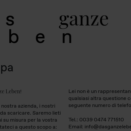
g
a
n
z
e
s
b
e
n
mpa
ze Leben
Lei non è un rappresentan
!
qualsiasi altra questione 
seguente numero di telefo
 nostra azienda, i nostri
da scaricare. Saremo lieti
Tel.: 0039 0474 771510
ni su misura per la vostra
Email: info@dasganzelebe
tateci a questo scopo a: