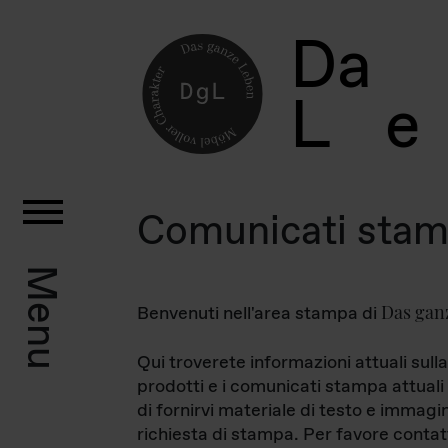
D
a
L
e
Comunicati sta
Menu
Das gan
Benvenuti nell'area stampa di
Qui troverete informazioni attuali sulla
prodotti e i comunicati stampa attuali 
di fornirvi materiale di testo e immagi
richiesta di stampa. Per favore contat