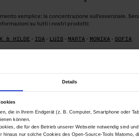
iamento semplice: la concentrazione sull'essenziale. Se
formazioni su tutti i nostri prodotti:
K & HILDE
-
IDA
-
LUIS
-
MARTA
-
MONIKA
-
SOFIA
Details
hivio di imm
Cookies
ien, die in Ihrem Endgerät (z. B. Computer, Smartphone oder Ta
ini!
ienen können.
kies, die für den Betrieb unserer Webseite notwendig sind und f
Das ganze 
re del materiale fotografico sono detenuti da
er hinaus nur solche Cookies des Open-Source-Tools Matomo, die