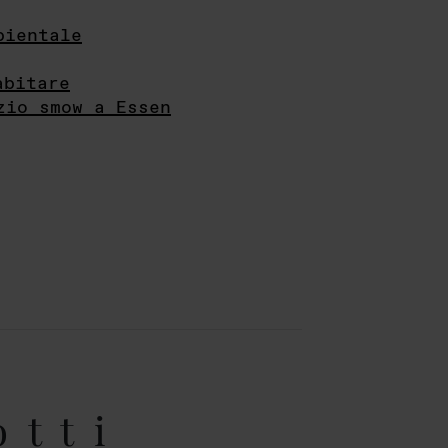
bientale
abitare
zio smow a Essen
otti