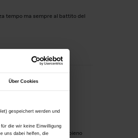
nza tempo ma sempre al battito del
Über Cookies
agini
blet) gespeichert werden und
ür die wir keine Einwilligung
Leben
GmbH e rimangono in pieno
 uns dabei helfen, die