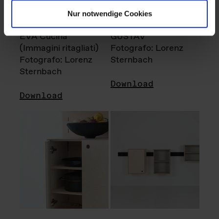
Nur notwendige Cookies
EVA Cucina
GUSTAV
(Immagini ritagliati)
Fotografo: Lorenz
Fotografo: Lorenz
Sternbach
Sternbach
Download
Download