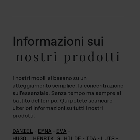
Informazioni sui
nostri prodotti
I nostri mobili si basano su un
atteggiamento semplice: la concentrazione
sull'essenziale. Senza tempo ma sempre al
battito del tempo. Qui potete scaricare
ulteriori informazioni su tutti i nostri
prodotti:
DANIEL
-
EMMA
-
EVA
-
HUGO, HENRIK & HILDE
-
IDA
-
LUIS
-