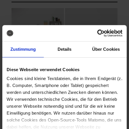
Zustimmung
Details
Über Cookies
Diese Webseite verwendet Cookies
EVA Cucina
EMMA + DANIEL
Cookies sind kleine Textdateien, die in Ihrem Endgerät (z.
Fotografo: Lorenz
Fotografo: Lorenz
B. Computer, Smartphone oder Tablet) gespeichert
Sternbach
Sternbach
werden und unterschiedlichen Zwecken dienen können.
Wir verwenden technische Cookies, die für den Betrieb
Download
Download
unserer Webseite notwendig sind und für die wir keine
Einwilligung benötigen. Wir nutzen darüber hinaus nur
solche Cookies des Open-Source-Tools Matomo, die uns
dabei helfen, die Nutzung unserer Webseite zu