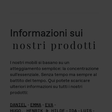
Informazioni sui
nostri prodotti
I nostri mobili si basano su un
atteggiamento semplice: la concentrazione
sull'essenziale. Senza tempo ma sempre al
battito del tempo. Qui potete scaricare
ulteriori informazioni su tutti i nostri
prodotti:
DANIEL
-
EMMA
-
EVA
-
HUGO, HENRIK & HILDE
-
IDA
-
LUIS
-