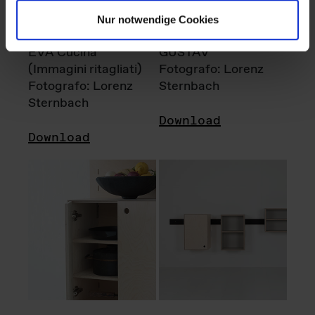
Nur notwendige Cookies
EVA Cucina
GUSTAV
(Immagini ritagliati)
Fotografo: Lorenz
Fotografo: Lorenz
Sternbach
Sternbach
Download
Download