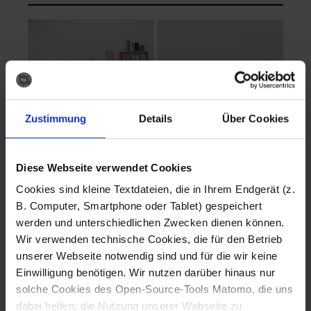
Zustimmung
Details
Über Cookies
Diese Webseite verwendet Cookies
EVA Cucina
EMMA + DANIEL
Cookies sind kleine Textdateien, die in Ihrem Endgerät (z.
Fotografo: Lorenz
Fotografo: Lorenz
B. Computer, Smartphone oder Tablet) gespeichert
Sternbach
Sternbach
werden und unterschiedlichen Zwecken dienen können.
Wir verwenden technische Cookies, die für den Betrieb
Download
Download
unserer Webseite notwendig sind und für die wir keine
Einwilligung benötigen. Wir nutzen darüber hinaus nur
solche Cookies des Open-Source-Tools Matomo, die uns
dabei helfen, die Nutzung unserer Webseite zu