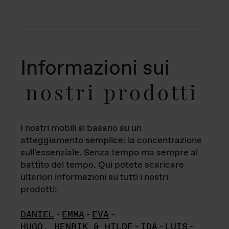
Informazioni sui
nostri prodotti
I nostri mobili si basano su un
atteggiamento semplice: la concentrazione
sull'essenziale. Senza tempo ma sempre al
battito del tempo. Qui potete scaricare
ulteriori informazioni su tutti i nostri
prodotti:
DANIEL
-
EMMA
-
EVA
-
HUGO, HENRIK & HILDE
-
IDA
-
LUIS
-