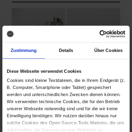
Zustimmung
Details
Über Cookies
Diese Webseite verwendet Cookies
EVA Cucina
EMMA + DANIEL
Cookies sind kleine Textdateien, die in Ihrem Endgerät (z.
Fotografo: Lorenz
Fotografo: Lorenz
B. Computer, Smartphone oder Tablet) gespeichert
Sternbach
Sternbach
werden und unterschiedlichen Zwecken dienen können.
Wir verwenden technische Cookies, die für den Betrieb
Download
Download
unserer Webseite notwendig sind und für die wir keine
Einwilligung benötigen. Wir nutzen darüber hinaus nur
solche Cookies des Open-Source-Tools Matomo, die uns
dabei helfen, die Nutzung unserer Webseite zu