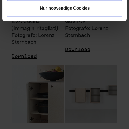
Nur notwendige Cookies
EVA Cucina
GUSTAV
(Immagini ritagliati)
Fotografo: Lorenz
Fotografo: Lorenz
Sternbach
Sternbach
Download
Download