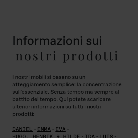
Informazioni sui
nostri prodotti
I nostri mobili si basano su un
atteggiamento semplice: la concentrazione
sull'essenziale. Senza tempo ma sempre al
battito del tempo. Qui potete scaricare
ulteriori informazioni su tutti i nostri
prodotti:
DANIEL
-
EMMA
-
EVA
-
HUGO, HENRIK & HILDE
-
IDA
-
LUIS
-