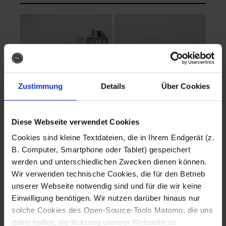
Zustimmung
Details
Über Cookies
Diese Webseite verwendet Cookies
EVA Cucina
EMMA + DANIEL
Cookies sind kleine Textdateien, die in Ihrem Endgerät (z.
Fotografo: Lorenz
Fotografo: Lorenz
B. Computer, Smartphone oder Tablet) gespeichert
Sternbach
Sternbach
werden und unterschiedlichen Zwecken dienen können.
Wir verwenden technische Cookies, die für den Betrieb
Download
Download
unserer Webseite notwendig sind und für die wir keine
Einwilligung benötigen. Wir nutzen darüber hinaus nur
solche Cookies des Open-Source-Tools Matomo, die uns
dabei helfen, die Nutzung unserer Webseite zu