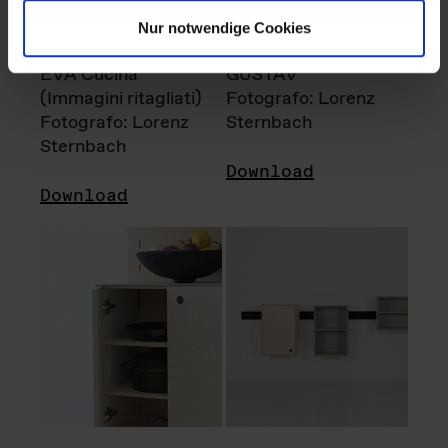
Nur notwendige Cookies
EVA Cucina
GUSTAV
(Immagini ritagliati)
Fotografo: Lorenz
Fotografo: Lorenz
Sternbach
Sternbach
Download
Download