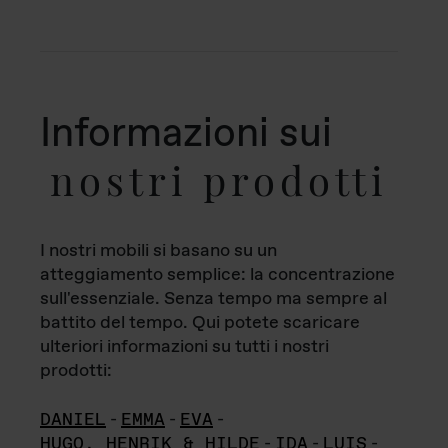
Informazioni sui
nostri prodotti
I nostri mobili si basano su un
atteggiamento semplice: la concentrazione
sull'essenziale. Senza tempo ma sempre al
battito del tempo. Qui potete scaricare
ulteriori informazioni su tutti i nostri
prodotti:
DANIEL
-
EMMA
-
EVA
-
HUGO, HENRIK & HILDE
-
IDA
-
LUIS
-