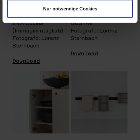
Nur notwendige Cookies
EVA Cucina
GUSTAV
(Immagini ritagliati)
Fotografo: Lorenz
Fotografo: Lorenz
Sternbach
Sternbach
Download
Download