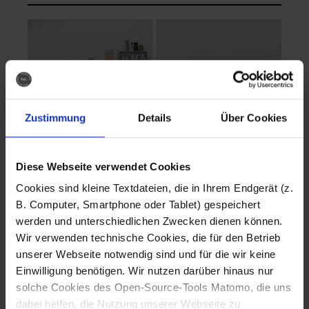
Zustimmung
Details
Über Cookies
Diese Webseite verwendet Cookies
EVA Cucina
EMMA + DANIEL
Cookies sind kleine Textdateien, die in Ihrem Endgerät (z.
Fotografo: Lorenz
Fotografo: Lorenz
B. Computer, Smartphone oder Tablet) gespeichert
Sternbach
Sternbach
werden und unterschiedlichen Zwecken dienen können.
Wir verwenden technische Cookies, die für den Betrieb
Download
Download
unserer Webseite notwendig sind und für die wir keine
Einwilligung benötigen. Wir nutzen darüber hinaus nur
solche Cookies des Open-Source-Tools Matomo, die uns
dabei helfen, die Nutzung unserer Webseite zu