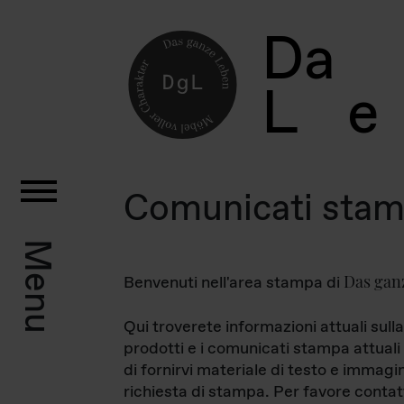
D
a
L
e
Comunicati sta
Menu
Das gan
Benvenuti nell'area stampa di
Qui troverete informazioni attuali sulla
prodotti e i comunicati stampa attuali 
di fornirvi materiale di testo e immagi
richiesta di stampa. Per favore contat