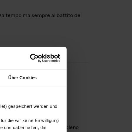
nza tempo ma sempre al battito del
Über Cookies
agini
blet) gespeichert werden und
ür die wir keine Einwilligung
Leben
GmbH e rimangono in pieno
 uns dabei helfen, die