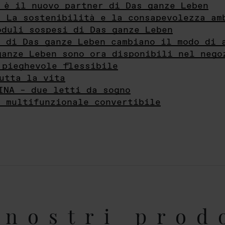
 è il nuovo partner di Das ganze Leben
- La sostenibilità e la consapevolezza am
oduli sospesi di Das ganze Leben
i di Das ganze Leben cambiano il modo di 
ganze Leben sono ora disponibili nel nego
 pieghevole flessibile
utta la vita
INA – due letti da sogno
e multifunzionale convertibile
nostri prod