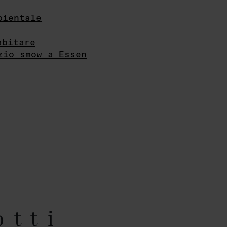
bientale
abitare
zio smow a Essen
otti