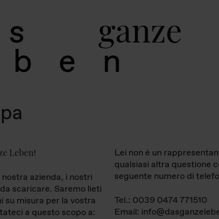
g
a
n
z
e
s
b
e
n
mpa
ze Leben
Lei non è un rappresentan
!
qualsiasi altra questione 
seguente numero di telefo
 nostra azienda, i nostri
da scaricare. Saremo lieti
Tel.: 0039 0474 771510
ni su misura per la vostra
Email: info@dasganzelebe
tateci a questo scopo a: