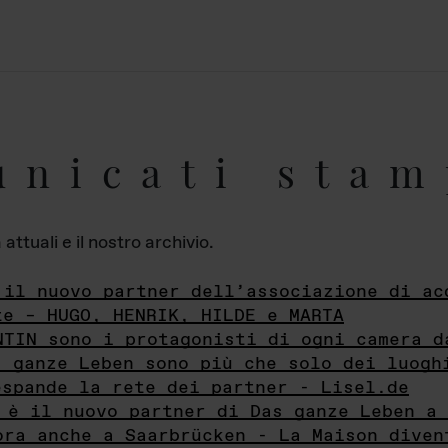
unicati stam
ttuali e il nostro archivio.
 il nuovo partner dell’associazione di ac
te – HUGO, HENRIK, HILDE e MARTA
NTIN sono i protagonisti di ogni camera d
s ganze Leben sono più che solo dei luogh
espande la rete dei partner - Lisel.de
 è il nuovo partner di Das ganze Leben a 
ora anche a Saarbrücken - La Maison diven