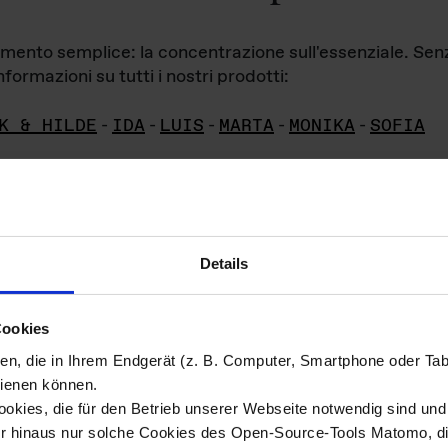
iamento semplice: la concentrazione sull'essenziale. Se
formazioni su tutti i nostri prodotti:
K & HILDE
-
IDA
-
LUIS
-
MARTA
-
MONIKA
-
SOFIA
Details
hivio di imm
Cookies
ien, die in Ihrem Endgerät (z. B. Computer, Smartphone oder Ta
ini!
ienen können.
kies, die für den Betrieb unserer Webseite notwendig sind und f
Das ganze 
re del materiale fotografico sono detenuti da
er hinaus nur solche Cookies des Open-Source-Tools Matomo, die