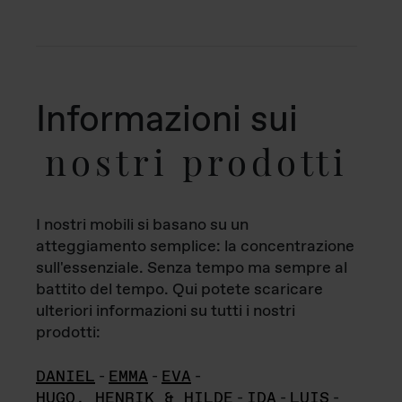
Informazioni sui
nostri prodotti
I nostri mobili si basano su un
atteggiamento semplice: la concentrazione
sull'essenziale. Senza tempo ma sempre al
battito del tempo. Qui potete scaricare
ulteriori informazioni su tutti i nostri
prodotti:
DANIEL
-
EMMA
-
EVA
-
HUGO, HENRIK & HILDE
-
IDA
-
LUIS
-