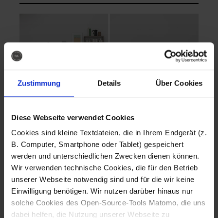
Zustimmung
Details
Über Cookies
Diese Webseite verwendet Cookies
EVA Cucina
EMMA + DANIEL
Cookies sind kleine Textdateien, die in Ihrem Endgerät (z.
Fotografo: Lorenz
Fotografo: Lorenz
B. Computer, Smartphone oder Tablet) gespeichert
Sternbach
Sternbach
werden und unterschiedlichen Zwecken dienen können.
Wir verwenden technische Cookies, die für den Betrieb
Download
Download
unserer Webseite notwendig sind und für die wir keine
Einwilligung benötigen. Wir nutzen darüber hinaus nur
solche Cookies des Open-Source-Tools Matomo, die uns
dabei helfen, die Nutzung unserer Webseite zu