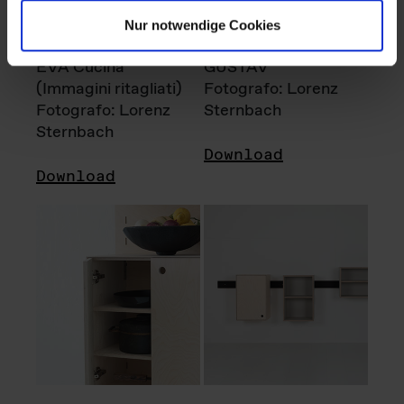
Nur notwendige Cookies
EVA Cucina
GUSTAV
(Immagini ritagliati)
Fotografo: Lorenz
Fotografo: Lorenz
Sternbach
Sternbach
Download
Download