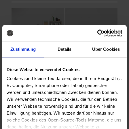
Zustimmung
Details
Über Cookies
Diese Webseite verwendet Cookies
EVA Cucina
EMMA + DANIEL
Cookies sind kleine Textdateien, die in Ihrem Endgerät (z.
Fotografo: Lorenz
Fotografo: Lorenz
B. Computer, Smartphone oder Tablet) gespeichert
Sternbach
Sternbach
werden und unterschiedlichen Zwecken dienen können.
Wir verwenden technische Cookies, die für den Betrieb
Download
Download
unserer Webseite notwendig sind und für die wir keine
Einwilligung benötigen. Wir nutzen darüber hinaus nur
solche Cookies des Open-Source-Tools Matomo, die uns
dabei helfen, die Nutzung unserer Webseite zu