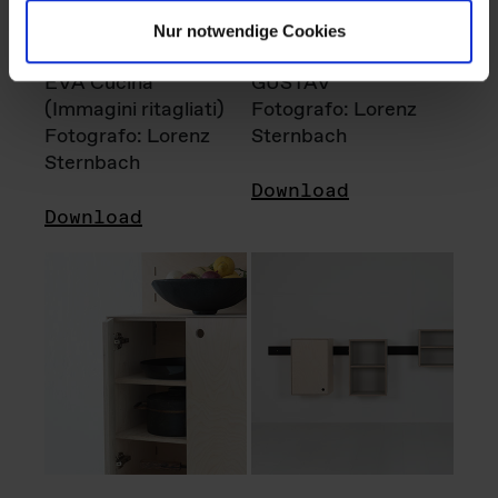
Nur notwendige Cookies
EVA Cucina
GUSTAV
(Immagini ritagliati)
Fotografo: Lorenz
Fotografo: Lorenz
Sternbach
Sternbach
Download
Download