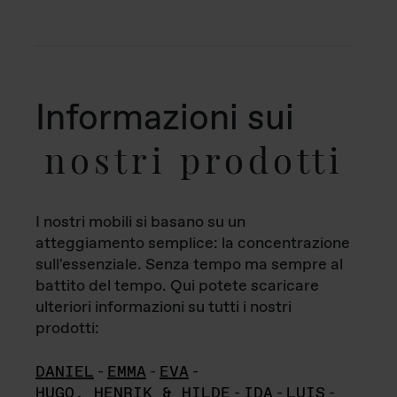
Informazioni sui
nostri prodotti
I nostri mobili si basano su un
atteggiamento semplice: la concentrazione
sull'essenziale. Senza tempo ma sempre al
battito del tempo. Qui potete scaricare
ulteriori informazioni su tutti i nostri
prodotti:
DANIEL
-
EMMA
-
EVA
-
HUGO, HENRIK & HILDE
-
IDA
-
LUIS
-