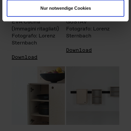
Nur notwendige Cookies
EVA Cucina
GUSTAV
(Immagini ritagliati)
Fotografo: Lorenz
Fotografo: Lorenz
Sternbach
Sternbach
Download
Download