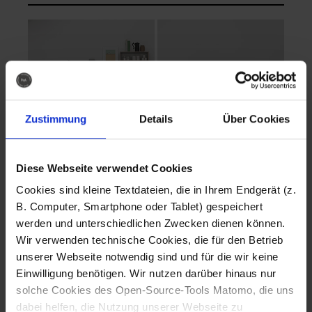
Zustimmung
Details
Über Cookies
Diese Webseite verwendet Cookies
EVA Cucina
EMMA + DANIEL
Cookies sind kleine Textdateien, die in Ihrem Endgerät (z.
Fotografo: Lorenz
Fotografo: Lorenz
B. Computer, Smartphone oder Tablet) gespeichert
Sternbach
Sternbach
werden und unterschiedlichen Zwecken dienen können.
Wir verwenden technische Cookies, die für den Betrieb
Download
Download
unserer Webseite notwendig sind und für die wir keine
Einwilligung benötigen. Wir nutzen darüber hinaus nur
solche Cookies des Open-Source-Tools Matomo, die uns
dabei helfen, die Nutzung unserer Webseite zu