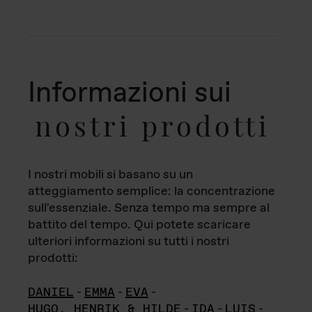
Informazioni sui
nostri prodotti
I nostri mobili si basano su un
atteggiamento semplice: la concentrazione
sull'essenziale. Senza tempo ma sempre al
battito del tempo. Qui potete scaricare
ulteriori informazioni su tutti i nostri
prodotti:
DANIEL
-
EMMA
-
EVA
-
HUGO, HENRIK & HILDE
-
IDA
-
LUIS
-