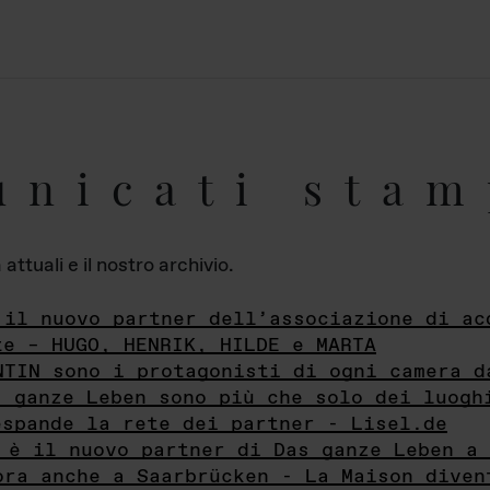
unicati stam
ttuali e il nostro archivio.
 il nuovo partner dell’associazione di ac
te – HUGO, HENRIK, HILDE e MARTA
NTIN sono i protagonisti di ogni camera d
s ganze Leben sono più che solo dei luogh
espande la rete dei partner - Lisel.de
 è il nuovo partner di Das ganze Leben a 
ora anche a Saarbrücken - La Maison diven