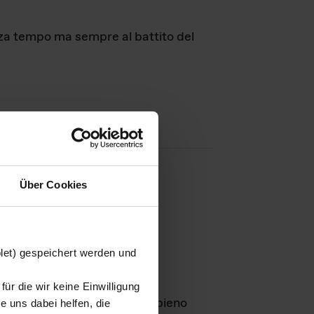
nza tempo ma sempre al battito del
Über Cookies
agini
blet) gespeichert werden und
ür die wir keine Einwilligung
Leben
GmbH e rimangono in pieno
 uns dabei helfen, die