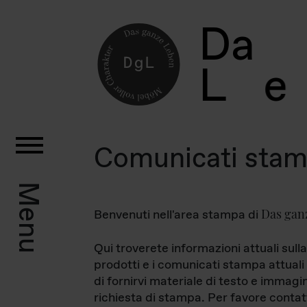
D
a
L
e
Comunicati sta
Menu
Das gan
Benvenuti nell'area stampa di
Qui troverete informazioni attuali sulla
prodotti e i comunicati stampa attuali 
di fornirvi materiale di testo e immagi
richiesta di stampa. Per favore contat