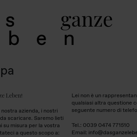
g
a
n
z
e
s
b
e
n
mpa
ze Leben
Lei non è un rappresentan
!
qualsiasi altra questione 
seguente numero di telefo
 nostra azienda, i nostri
da scaricare. Saremo lieti
Tel.: 0039 0474 771510
ni su misura per la vostra
Email: info@dasganzelebe
tateci a questo scopo a: