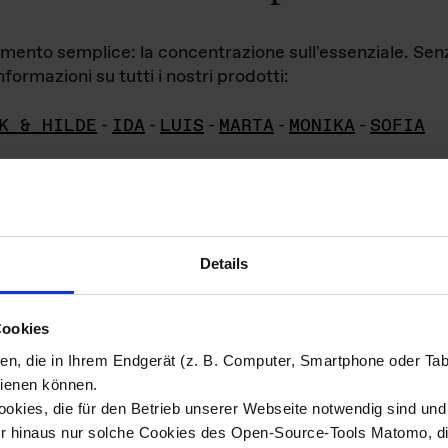
iamento semplice: la concentrazione sull'essenziale. Se
formazioni su tutti i nostri prodotti:
K & HILDE
-
IDA
-
LUIS
-
MARTA
-
MONIKA
-
SOFIA
Details
hivio di imm
Cookies
ien, die in Ihrem Endgerät (z. B. Computer, Smartphone oder Ta
ini!
ienen können.
kies, die für den Betrieb unserer Webseite notwendig sind und f
Das ganze 
re del materiale fotografico sono detenuti da
er hinaus nur solche Cookies des Open-Source-Tools Matomo, die