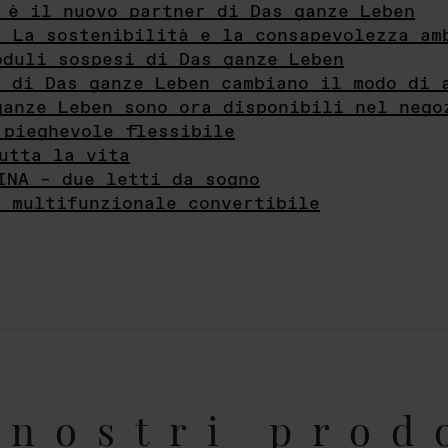
 è il nuovo partner di Das ganze Leben
- La sostenibilità e la consapevolezza am
oduli sospesi di Das ganze Leben
i di Das ganze Leben cambiano il modo di 
ganze Leben sono ora disponibili nel nego
 pieghevole flessibile
utta la vita
INA – due letti da sogno
e multifunzionale convertibile
nostri prod