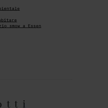
bientale
abitare
zio smow a Essen
otti