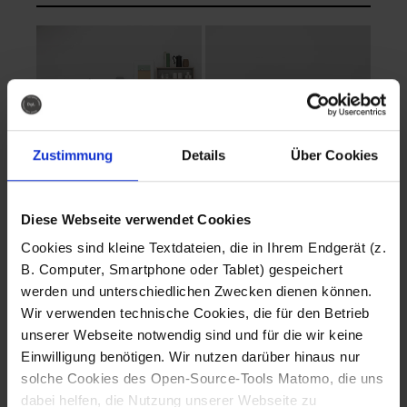
Zustimmung
Details
Über Cookies
Diese Webseite verwendet Cookies
EVA Cucina
EMMA + DANIEL
Cookies sind kleine Textdateien, die in Ihrem Endgerät (z.
Fotografo: Lorenz
Fotografo: Lorenz
B. Computer, Smartphone oder Tablet) gespeichert
Sternbach
Sternbach
werden und unterschiedlichen Zwecken dienen können.
Wir verwenden technische Cookies, die für den Betrieb
Download
Download
unserer Webseite notwendig sind und für die wir keine
Einwilligung benötigen. Wir nutzen darüber hinaus nur
solche Cookies des Open-Source-Tools Matomo, die uns
dabei helfen, die Nutzung unserer Webseite zu