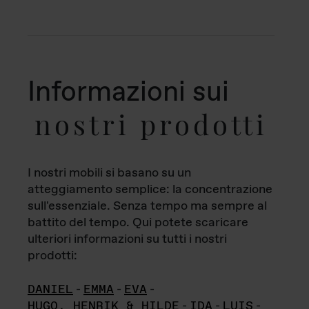
Informazioni sui
nostri prodotti
I nostri mobili si basano su un
atteggiamento semplice: la concentrazione
sull'essenziale. Senza tempo ma sempre al
battito del tempo. Qui potete scaricare
ulteriori informazioni su tutti i nostri
prodotti:
DANIEL
-
EMMA
-
EVA
-
HUGO, HENRIK & HILDE
-
IDA
-
LUIS
-