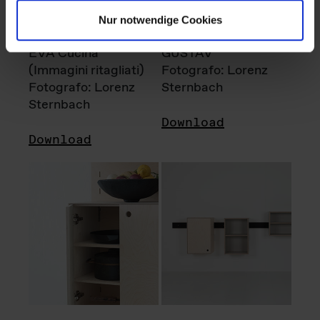
Nur notwendige Cookies
EVA Cucina
GUSTAV
(Immagini ritagliati)
Fotografo: Lorenz
Fotografo: Lorenz
Sternbach
Sternbach
Download
Download