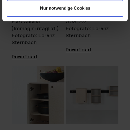
Nur notwendige Cookies
EVA Cucina
GUSTAV
(Immagini ritagliati)
Fotografo: Lorenz
Fotografo: Lorenz
Sternbach
Sternbach
Download
Download