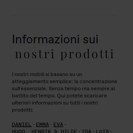
Informazioni sui
nostri prodotti
I nostri mobili si basano su un
atteggiamento semplice: la concentrazione
sull'essenziale. Senza tempo ma sempre al
battito del tempo. Qui potete scaricare
ulteriori informazioni su tutti i nostri
prodotti:
DANIEL
-
EMMA
-
EVA
-
HUGO, HENRIK & HILDE
-
IDA
-
LUIS
-