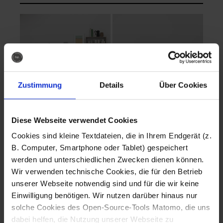
Zustimmung
Details
Über Cookies
Diese Webseite verwendet Cookies
EVA Cucina
EMMA + DANIEL
Cookies sind kleine Textdateien, die in Ihrem Endgerät (z.
Fotografo: Lorenz
Fotografo: Lorenz
B. Computer, Smartphone oder Tablet) gespeichert
Sternbach
Sternbach
werden und unterschiedlichen Zwecken dienen können.
Wir verwenden technische Cookies, die für den Betrieb
Download
Download
unserer Webseite notwendig sind und für die wir keine
Einwilligung benötigen. Wir nutzen darüber hinaus nur
solche Cookies des Open-Source-Tools Matomo, die uns
dabei helfen, die Nutzung unserer Webseite zu