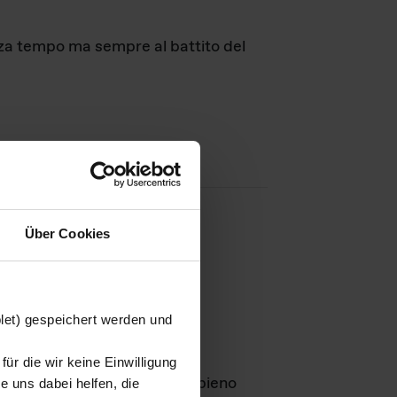
nza tempo ma sempre al battito del
Über Cookies
agini
blet) gespeichert werden und
ür die wir keine Einwilligung
Leben
GmbH e rimangono in pieno
 uns dabei helfen, die