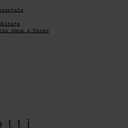
bientale
abitare
zio smow a Essen
otti