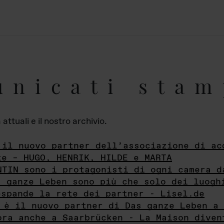
unicati stam
ttuali e il nostro archivio.
 il nuovo partner dell’associazione di ac
te – HUGO, HENRIK, HILDE e MARTA
NTIN sono i protagonisti di ogni camera d
s ganze Leben sono più che solo dei luogh
espande la rete dei partner - Lisel.de
 è il nuovo partner di Das ganze Leben a 
ora anche a Saarbrücken - La Maison diven