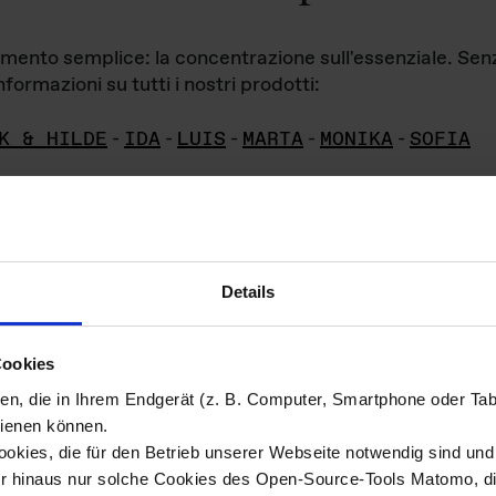
iamento semplice: la concentrazione sull'essenziale. Se
formazioni su tutti i nostri prodotti:
K & HILDE
-
IDA
-
LUIS
-
MARTA
-
MONIKA
-
SOFIA
Details
hivio di imm
Cookies
ien, die in Ihrem Endgerät (z. B. Computer, Smartphone oder Ta
ini!
ienen können.
kies, die für den Betrieb unserer Webseite notwendig sind und f
Das ganze 
re del materiale fotografico sono detenuti da
er hinaus nur solche Cookies des Open-Source-Tools Matomo, die