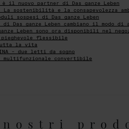
 è il nuovo partner di Das ganze Leben
- La sostenibilità e la consapevolezza am
oduli sospesi di Das ganze Leben
i di Das ganze Leben cambiano il modo di 
ganze Leben sono ora disponibili nel nego
 pieghevole flessibile
utta la vita
INA – due letti da sogno
e multifunzionale convertibile
nostri prod