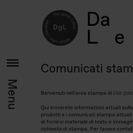
D
a
L
e
Comunicati sta
Menu
Das gan
Benvenuti nell'area stampa di
Qui troverete informazioni attuali sulla
prodotti e i comunicati stampa attuali 
di fornirvi materiale di testo e immagi
richiesta di stampa. Per favore contat