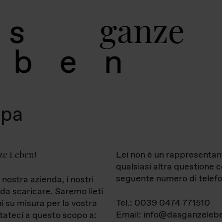
g
a
n
z
e
s
b
e
n
mpa
ze Leben
Lei non è un rappresentan
!
qualsiasi altra questione 
seguente numero di telefo
 nostra azienda, i nostri
da scaricare. Saremo lieti
Tel.: 0039 0474 771510
ni su misura per la vostra
Email: info@dasganzelebe
tateci a questo scopo a: