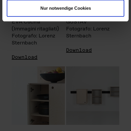
Nur notwendige Cookies
EVA Cucina
GUSTAV
(Immagini ritagliati)
Fotografo: Lorenz
Fotografo: Lorenz
Sternbach
Sternbach
Download
Download