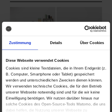
Zustimmung
Details
Über Cookies
Diese Webseite verwendet Cookies
EVA Cucina
EMMA + DANIEL
Cookies sind kleine Textdateien, die in Ihrem Endgerät (z.
Fotografo: Lorenz
Fotografo: Lorenz
B. Computer, Smartphone oder Tablet) gespeichert
Sternbach
Sternbach
werden und unterschiedlichen Zwecken dienen können.
Wir verwenden technische Cookies, die für den Betrieb
Download
Download
unserer Webseite notwendig sind und für die wir keine
Einwilligung benötigen. Wir nutzen darüber hinaus nur
solche Cookies des Open-Source-Tools Matomo, die uns
dabei helfen, die Nutzung unserer Webseite zu