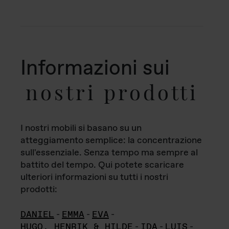
Informazioni sui
nostri prodotti
I nostri mobili si basano su un
atteggiamento semplice: la concentrazione
sull'essenziale. Senza tempo ma sempre al
battito del tempo. Qui potete scaricare
ulteriori informazioni su tutti i nostri
prodotti:
DANIEL
-
EMMA
-
EVA
-
HUGO, HENRIK & HILDE
-
IDA
-
LUIS
-