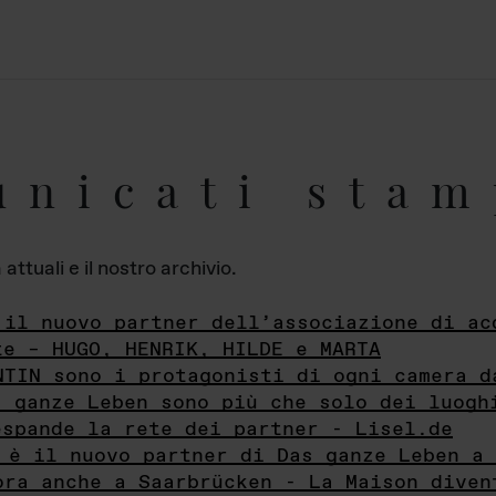
unicati stam
ttuali e il nostro archivio.
 il nuovo partner dell’associazione di ac
te – HUGO, HENRIK, HILDE e MARTA
NTIN sono i protagonisti di ogni camera d
s ganze Leben sono più che solo dei luogh
espande la rete dei partner - Lisel.de
 è il nuovo partner di Das ganze Leben a 
ora anche a Saarbrücken - La Maison diven