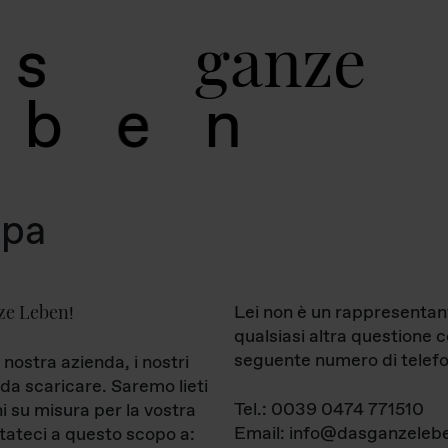
g
a
n
z
e
s
b
e
n
mpa
ze Leben
Lei non è un rappresentan
!
qualsiasi altra questione 
seguente numero di telefo
 nostra azienda, i nostri
da scaricare. Saremo lieti
Tel.: 0039 0474 771510
ni su misura per la vostra
Email: info@dasganzelebe
tateci a questo scopo a: