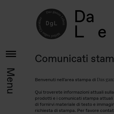
D
a
L
e
Comunicati sta
Menu
Das gan
Benvenuti nell'area stampa di
Qui troverete informazioni attuali sulla
prodotti e i comunicati stampa attuali 
di fornirvi materiale di testo e immagi
richiesta di stampa. Per favore contat