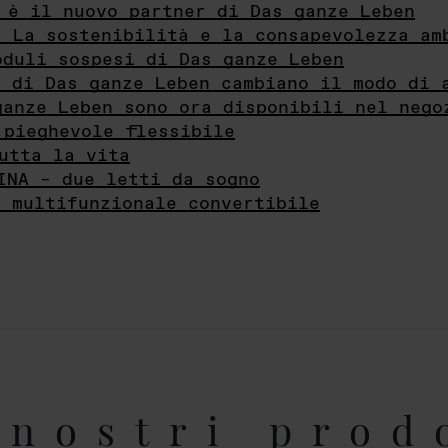
 è il nuovo partner di Das ganze Leben
- La sostenibilità e la consapevolezza am
oduli sospesi di Das ganze Leben
i di Das ganze Leben cambiano il modo di 
ganze Leben sono ora disponibili nel nego
 pieghevole flessibile
utta la vita
INA – due letti da sogno
e multifunzionale convertibile
nostri prod