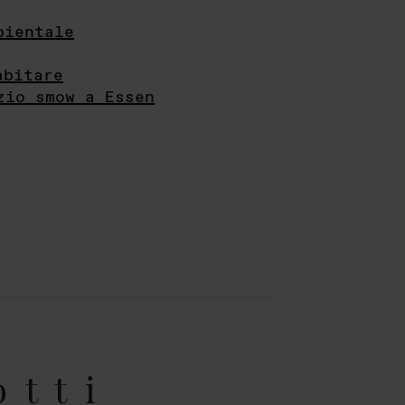
bientale
abitare
zio smow a Essen
otti