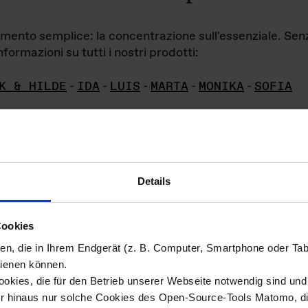
iamento semplice: la concentrazione sull'essenziale. Se
formazioni su tutti i nostri prodotti:
K & HILDE
-
IDA
-
LUIS
-
MARTA
-
MONIKA
-
SOFIA
Details
hivio di imm
Cookies
ien, die in Ihrem Endgerät (z. B. Computer, Smartphone oder Ta
ini!
ienen können.
kies, die für den Betrieb unserer Webseite notwendig sind und f
Das ganze 
re del materiale fotografico sono detenuti da
er hinaus nur solche Cookies des Open-Source-Tools Matomo, die