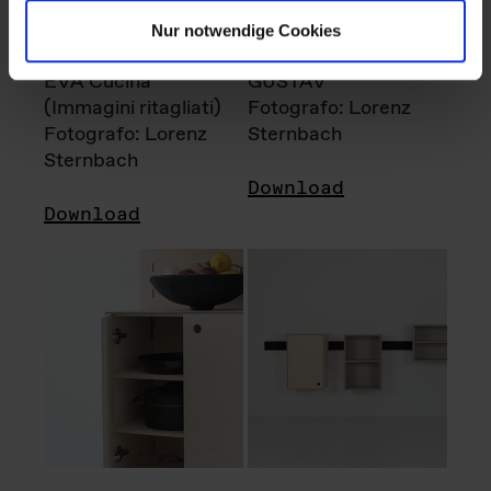
Nur notwendige Cookies
EVA Cucina
GUSTAV
(Immagini ritagliati)
Fotografo: Lorenz
Fotografo: Lorenz
Sternbach
Sternbach
Download
Download