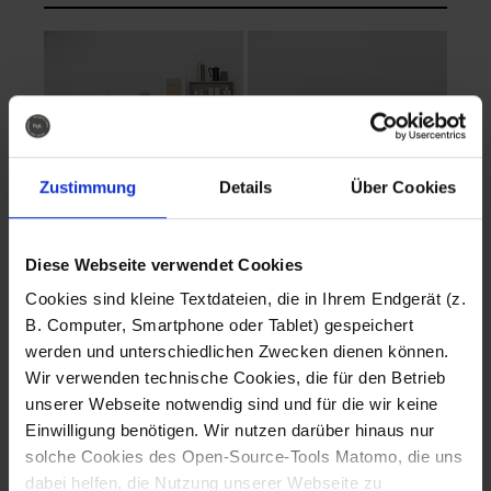
Zustimmung
Details
Über Cookies
Diese Webseite verwendet Cookies
EVA Cucina
EMMA + DANIEL
Cookies sind kleine Textdateien, die in Ihrem Endgerät (z.
Fotografo: Lorenz
Fotografo: Lorenz
B. Computer, Smartphone oder Tablet) gespeichert
Sternbach
Sternbach
werden und unterschiedlichen Zwecken dienen können.
Wir verwenden technische Cookies, die für den Betrieb
Download
Download
unserer Webseite notwendig sind und für die wir keine
Einwilligung benötigen. Wir nutzen darüber hinaus nur
solche Cookies des Open-Source-Tools Matomo, die uns
dabei helfen, die Nutzung unserer Webseite zu