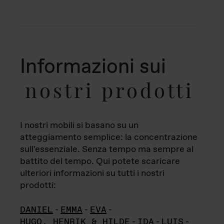
Informazioni sui
nostri prodotti
I nostri mobili si basano su un
atteggiamento semplice: la concentrazione
sull'essenziale. Senza tempo ma sempre al
battito del tempo. Qui potete scaricare
ulteriori informazioni su tutti i nostri
prodotti:
DANIEL
-
EMMA
-
EVA
-
HUGO, HENRIK & HILDE
-
IDA
-
LUIS
-