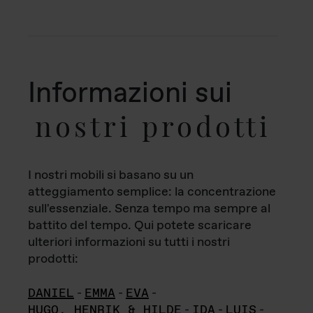
Informazioni sui
nostri prodotti
I nostri mobili si basano su un
atteggiamento semplice: la concentrazione
sull'essenziale. Senza tempo ma sempre al
battito del tempo. Qui potete scaricare
ulteriori informazioni su tutti i nostri
prodotti:
DANIEL
-
EMMA
-
EVA
-
HUGO, HENRIK & HILDE
-
IDA
-
LUIS
-