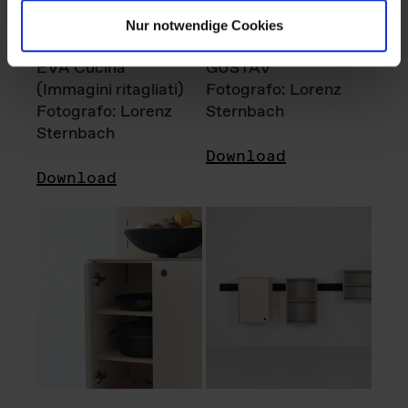
Nur notwendige Cookies
EVA Cucina
GUSTAV
(Immagini ritagliati)
Fotografo: Lorenz
Fotografo: Lorenz
Sternbach
Sternbach
Download
Download