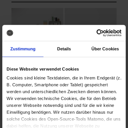
Zustimmung
Details
Über Cookies
Diese Webseite verwendet Cookies
EVA Cucina
EMMA + DANIEL
Cookies sind kleine Textdateien, die in Ihrem Endgerät (z.
Fotografo: Lorenz
Fotografo: Lorenz
B. Computer, Smartphone oder Tablet) gespeichert
Sternbach
Sternbach
werden und unterschiedlichen Zwecken dienen können.
Wir verwenden technische Cookies, die für den Betrieb
Download
Download
unserer Webseite notwendig sind und für die wir keine
Einwilligung benötigen. Wir nutzen darüber hinaus nur
solche Cookies des Open-Source-Tools Matomo, die uns
dabei helfen, die Nutzung unserer Webseite zu