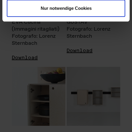
Nur notwendige Cookies
EVA Cucina
GUSTAV
(Immagini ritagliati)
Fotografo: Lorenz
Fotografo: Lorenz
Sternbach
Sternbach
Download
Download