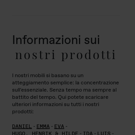
Informazioni sui
nostri prodotti
I nostri mobili si basano su un
atteggiamento semplice: la concentrazione
sull'essenziale. Senza tempo ma sempre al
battito del tempo. Qui potete scaricare
ulteriori informazioni su tutti i nostri
prodotti:
DANIEL
-
EMMA
-
EVA
-
HUGO, HENRIK & HILDE
-
IDA
-
LUIS
-