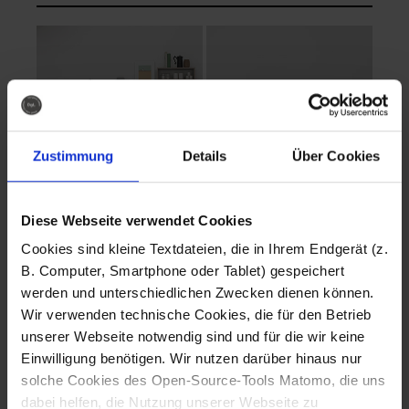
Zustimmung
Details
Über Cookies
Diese Webseite verwendet Cookies
EVA Cucina
EMMA + DANIEL
Cookies sind kleine Textdateien, die in Ihrem Endgerät (z.
Fotografo: Lorenz
Fotografo: Lorenz
B. Computer, Smartphone oder Tablet) gespeichert
Sternbach
Sternbach
werden und unterschiedlichen Zwecken dienen können.
Wir verwenden technische Cookies, die für den Betrieb
Download
Download
unserer Webseite notwendig sind und für die wir keine
Einwilligung benötigen. Wir nutzen darüber hinaus nur
solche Cookies des Open-Source-Tools Matomo, die uns
dabei helfen, die Nutzung unserer Webseite zu