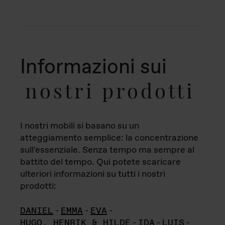
Informazioni sui
nostri prodotti
I nostri mobili si basano su un
atteggiamento semplice: la concentrazione
sull'essenziale. Senza tempo ma sempre al
battito del tempo. Qui potete scaricare
ulteriori informazioni su tutti i nostri
prodotti:
DANIEL
-
EMMA
-
EVA
-
HUGO, HENRIK & HILDE
-
IDA
-
LUIS
-