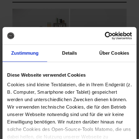
Zustimmung
Details
Über Cookies
Diese Webseite verwendet Cookies
EVA Cucina
EMMA + DANIEL
Cookies sind kleine Textdateien, die in Ihrem Endgerät (z.
Fotografo: Lorenz
Fotografo: Lorenz
B. Computer, Smartphone oder Tablet) gespeichert
Sternbach
Sternbach
werden und unterschiedlichen Zwecken dienen können.
Wir verwenden technische Cookies, die für den Betrieb
Download
Download
unserer Webseite notwendig sind und für die wir keine
Einwilligung benötigen. Wir nutzen darüber hinaus nur
solche Cookies des Open-Source-Tools Matomo, die uns
dabei helfen, die Nutzung unserer Webseite zu