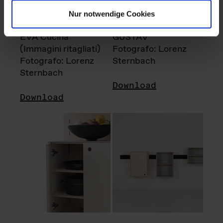
Nur notwendige Cookies
EVA Cucina
GUSTAV
(Immagini ritagliati)
Fotografo: Lorenz
Fotografo: Lorenz
Sternbach
Sternbach
Download
Download