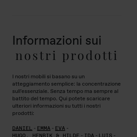
Informazioni sui
nostri prodotti
I nostri mobili si basano su un
atteggiamento semplice: la concentrazione
sull'essenziale. Senza tempo ma sempre al
battito del tempo. Qui potete scaricare
ulteriori informazioni su tutti i nostri
prodotti:
DANIEL
-
EMMA
-
EVA
-
HUGO, HENRIK & HILDE
-
IDA
-
LUIS
-