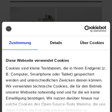
Zustimmung
Details
Über Cookies
Diese Webseite verwendet Cookies
EVA Cucina
EMMA + DANIEL
Cookies sind kleine Textdateien, die in Ihrem Endgerät (z.
Fotografo: Lorenz
Fotografo: Lorenz
B. Computer, Smartphone oder Tablet) gespeichert
Sternbach
Sternbach
werden und unterschiedlichen Zwecken dienen können.
Wir verwenden technische Cookies, die für den Betrieb
Download
Download
unserer Webseite notwendig sind und für die wir keine
Einwilligung benötigen. Wir nutzen darüber hinaus nur
solche Cookies des Open-Source-Tools Matomo, die uns
dabei helfen, die Nutzung unserer Webseite zu