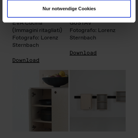
Nur notwendige Cookies
EVA Cucina
GUSTAV
(Immagini ritagliati)
Fotografo: Lorenz
Fotografo: Lorenz
Sternbach
Sternbach
Download
Download