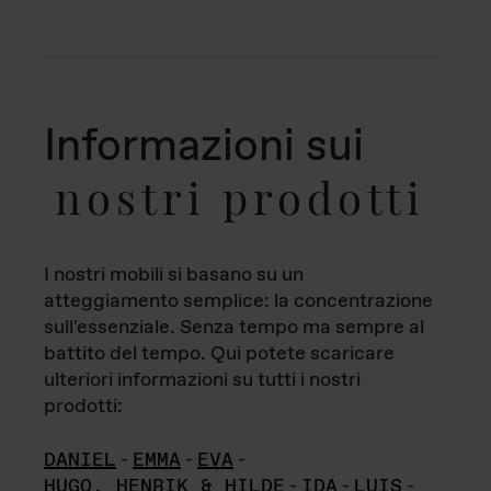
Informazioni sui
nostri prodotti
I nostri mobili si basano su un
atteggiamento semplice: la concentrazione
sull'essenziale. Senza tempo ma sempre al
battito del tempo. Qui potete scaricare
ulteriori informazioni su tutti i nostri
prodotti:
DANIEL
-
EMMA
-
EVA
-
HUGO, HENRIK & HILDE
-
IDA
-
LUIS
-