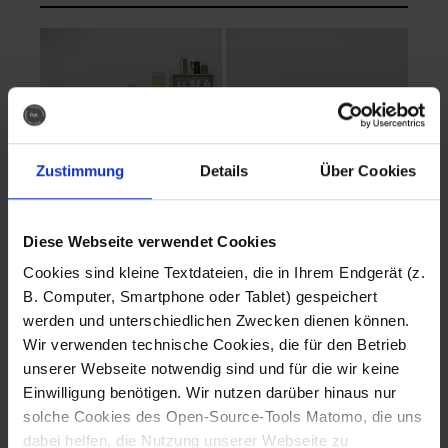
Zustimmung
Details
Über Cookies
Diese Webseite verwendet Cookies
EVA Cucina
EMMA + DANIEL
Cookies sind kleine Textdateien, die in Ihrem Endgerät (z.
Fotografo: Lorenz
Fotografo: Lorenz
B. Computer, Smartphone oder Tablet) gespeichert
Sternbach
Sternbach
werden und unterschiedlichen Zwecken dienen können.
Wir verwenden technische Cookies, die für den Betrieb
Download
Download
unserer Webseite notwendig sind und für die wir keine
Einwilligung benötigen. Wir nutzen darüber hinaus nur
solche Cookies des Open-Source-Tools Matomo, die uns
dabei helfen, die Nutzung unserer Webseite zu