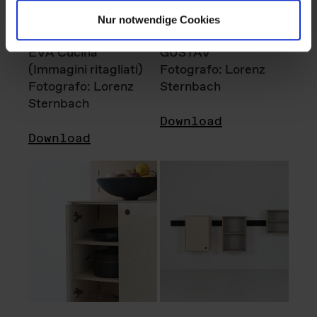
Nur notwendige Cookies
EVA Cucina
GUSTAV
(Immagini ritagliati)
Fotografo: Lorenz
Fotografo: Lorenz
Sternbach
Sternbach
Download
Download