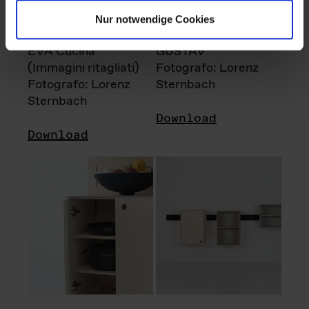
Nur notwendige Cookies
EVA Cucina
GUSTAV
(Immagini ritagliati)
Fotografo: Lorenz
Fotografo: Lorenz
Sternbach
Sternbach
Download
Download