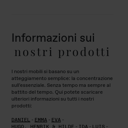
Informazioni sui
nostri prodotti
I nostri mobili si basano su un
atteggiamento semplice: la concentrazione
sull'essenziale. Senza tempo ma sempre al
battito del tempo. Qui potete scaricare
ulteriori informazioni su tutti i nostri
prodotti:
DANIEL
-
EMMA
-
EVA
-
HUGO, HENRIK & HILDE
-
IDA
-
LUIS
-