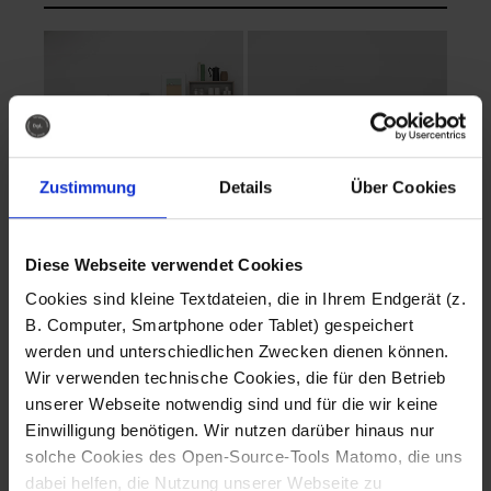
Zustimmung
Details
Über Cookies
Diese Webseite verwendet Cookies
EVA Cucina
EMMA + DANIEL
Cookies sind kleine Textdateien, die in Ihrem Endgerät (z.
Fotografo: Lorenz
Fotografo: Lorenz
B. Computer, Smartphone oder Tablet) gespeichert
Sternbach
Sternbach
werden und unterschiedlichen Zwecken dienen können.
Wir verwenden technische Cookies, die für den Betrieb
Download
Download
unserer Webseite notwendig sind und für die wir keine
Einwilligung benötigen. Wir nutzen darüber hinaus nur
solche Cookies des Open-Source-Tools Matomo, die uns
dabei helfen, die Nutzung unserer Webseite zu