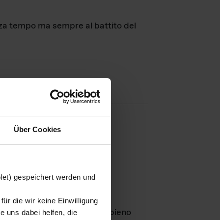
nza tempo ma sempre al battito del
Über Cookies
agini
blet) gespeichert werden und
ür die wir keine Einwilligung
Leben
GmbH e rimangono in pieno
 uns dabei helfen, die