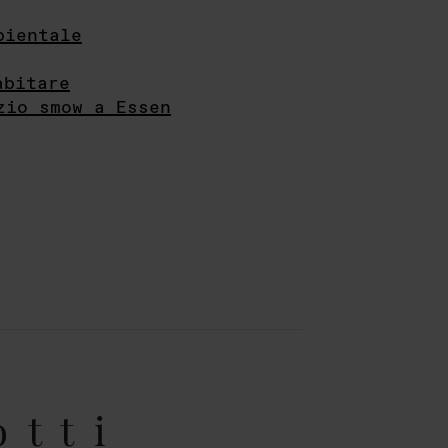
bientale
abitare
zio smow a Essen
otti