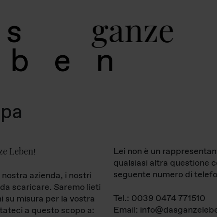
g
a
n
z
e
s
b
e
n
mpa
ze Leben
Lei non è un rappresentan
!
qualsiasi altra questione 
seguente numero di telefo
 nostra azienda, i nostri
da scaricare. Saremo lieti
Tel.: 0039 0474 771510
ni su misura per la vostra
Email: info@dasganzelebe
tateci a questo scopo a: