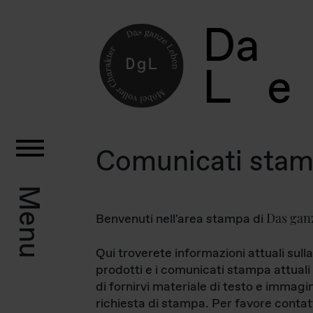
D
a
L
e
Comunicati sta
Menu
Das gan
Benvenuti nell'area stampa di
Qui troverete informazioni attuali sulla
prodotti e i comunicati stampa attuali 
di fornirvi materiale di testo e immagi
richiesta di stampa. Per favore contat