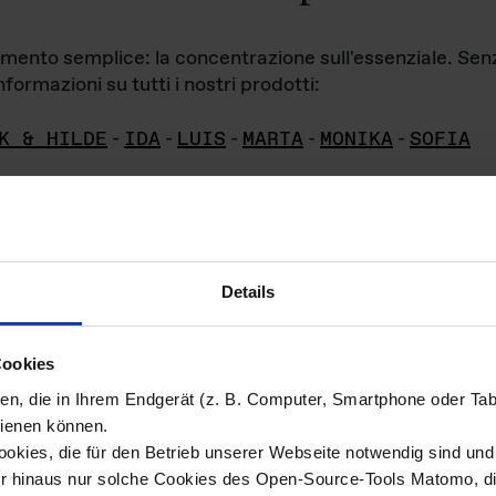
iamento semplice: la concentrazione sull'essenziale. Se
formazioni su tutti i nostri prodotti:
K & HILDE
-
IDA
-
LUIS
-
MARTA
-
MONIKA
-
SOFIA
Details
hivio di imm
Cookies
ien, die in Ihrem Endgerät (z. B. Computer, Smartphone oder Ta
ini!
ienen können.
kies, die für den Betrieb unserer Webseite notwendig sind und f
Das ganze 
re del materiale fotografico sono detenuti da
er hinaus nur solche Cookies des Open-Source-Tools Matomo, die