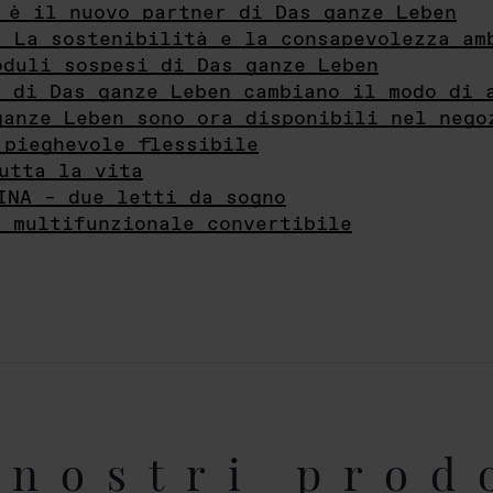
 è il nuovo partner di Das ganze Leben
- La sostenibilità e la consapevolezza am
oduli sospesi di Das ganze Leben
i di Das ganze Leben cambiano il modo di 
ganze Leben sono ora disponibili nel nego
 pieghevole flessibile
utta la vita
INA – due letti da sogno
e multifunzionale convertibile
nostri prod