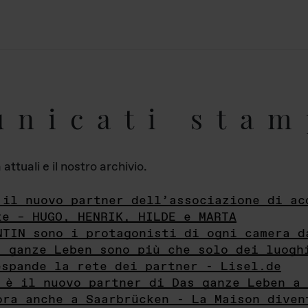
unicati stam
ttuali e il nostro archivio.
 il nuovo partner dell’associazione di ac
te – HUGO, HENRIK, HILDE e MARTA
NTIN sono i protagonisti di ogni camera d
s ganze Leben sono più che solo dei luogh
espande la rete dei partner - Lisel.de
 è il nuovo partner di Das ganze Leben a 
ora anche a Saarbrücken - La Maison diven