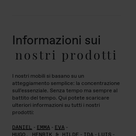
Informazioni sui
nostri prodotti
I nostri mobili si basano su un
atteggiamento semplice: la concentrazione
sull'essenziale. Senza tempo ma sempre al
battito del tempo. Qui potete scaricare
ulteriori informazioni su tutti i nostri
prodotti:
DANIEL
-
EMMA
-
EVA
-
HUGO, HENRIK & HILDE
-
IDA
-
LUIS
-