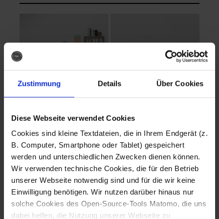
Zustimmung
Details
Über Cookies
Diese Webseite verwendet Cookies
EVA Cucina
EMMA + DANIEL
Cookies sind kleine Textdateien, die in Ihrem Endgerät (z.
Fotografo: Lorenz
Fotografo: Lorenz
B. Computer, Smartphone oder Tablet) gespeichert
Sternbach
Sternbach
werden und unterschiedlichen Zwecken dienen können.
Wir verwenden technische Cookies, die für den Betrieb
Download
Download
unserer Webseite notwendig sind und für die wir keine
Einwilligung benötigen. Wir nutzen darüber hinaus nur
solche Cookies des Open-Source-Tools Matomo, die uns
dabei helfen, die Nutzung unserer Webseite zu