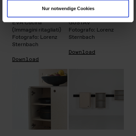
Nur notwendige Cookies
EVA Cucina
GUSTAV
(Immagini ritagliati)
Fotografo: Lorenz
Fotografo: Lorenz
Sternbach
Sternbach
Download
Download