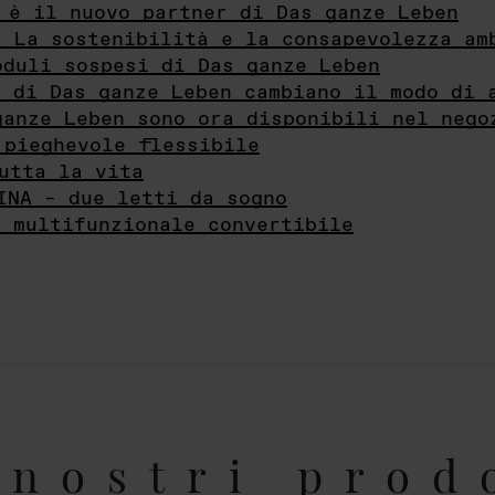
 è il nuovo partner di Das ganze Leben
- La sostenibilità e la consapevolezza am
oduli sospesi di Das ganze Leben
i di Das ganze Leben cambiano il modo di 
ganze Leben sono ora disponibili nel nego
 pieghevole flessibile
utta la vita
INA – due letti da sogno
e multifunzionale convertibile
nostri prod