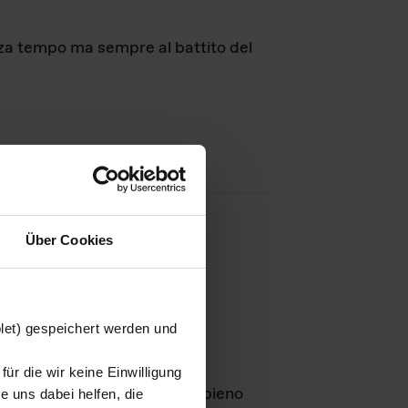
nza tempo ma sempre al battito del
Über Cookies
agini
blet) gespeichert werden und
ür die wir keine Einwilligung
Leben
GmbH e rimangono in pieno
 uns dabei helfen, die