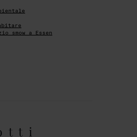
bientale
abitare
zio smow a Essen
otti