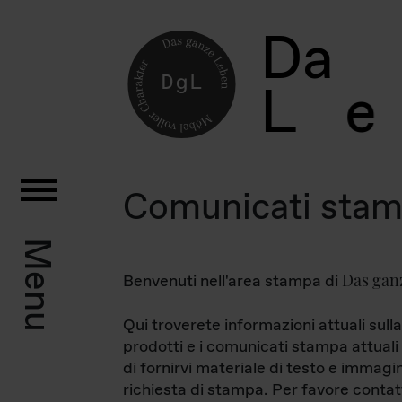
D
a
L
e
Comunicati sta
Menu
Das gan
Benvenuti nell'area stampa di
Qui troverete informazioni attuali sulla
prodotti e i comunicati stampa attuali 
di fornirvi materiale di testo e immagi
richiesta di stampa. Per favore contat