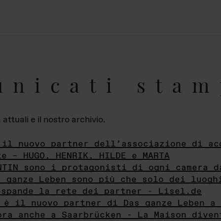
unicati stam
ttuali e il nostro archivio.
 il nuovo partner dell’associazione di ac
te – HUGO, HENRIK, HILDE e MARTA
NTIN sono i protagonisti di ogni camera d
s ganze Leben sono più che solo dei luogh
espande la rete dei partner - Lisel.de
 è il nuovo partner di Das ganze Leben a 
ora anche a Saarbrücken - La Maison diven