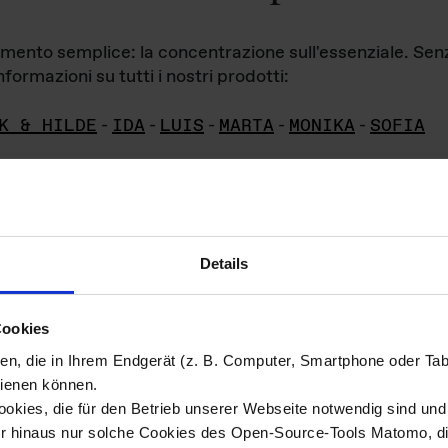
iamento semplice: la concentrazione sull'essenziale. Se
formazioni su tutti i nostri prodotti:
K & HILDE
-
IDA
-
LUIS
-
MARTA
-
MONIKA
-
SOFIA
Details
hivio di imm
Cookies
ien, die in Ihrem Endgerät (z. B. Computer, Smartphone oder Ta
ini!
ienen können.
kies, die für den Betrieb unserer Webseite notwendig sind und f
Das ganze 
re del materiale fotografico sono detenuti da
er hinaus nur solche Cookies des Open-Source-Tools Matomo, die