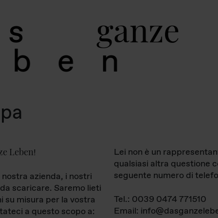
g
a
n
z
e
s
b
e
n
mpa
ze Leben
Lei non è un rappresentan
!
qualsiasi altra questione 
seguente numero di telefo
 nostra azienda, i nostri
da scaricare. Saremo lieti
Tel.: 0039 0474 771510
ni su misura per la vostra
Email: info@dasganzelebe
tateci a questo scopo a: