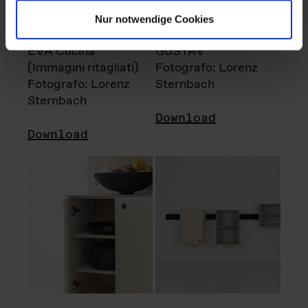
Nur notwendige Cookies
EVA Cucina
GUSTAV
(Immagini ritagliati)
Fotografo: Lorenz
Fotografo: Lorenz
Sternbach
Sternbach
Download
Download