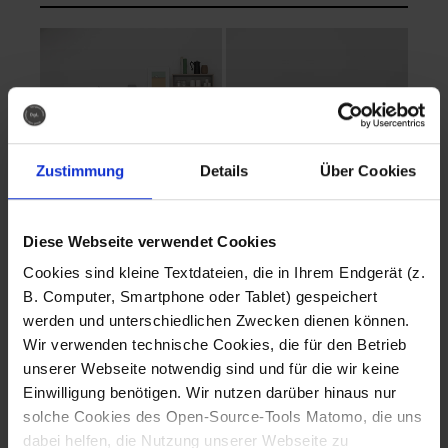
Zustimmung
Details
Über Cookies
Diese Webseite verwendet Cookies
EVA Cucina
EMMA + DANIEL
Cookies sind kleine Textdateien, die in Ihrem Endgerät (z.
Fotografo: Lorenz
Fotografo: Lorenz
B. Computer, Smartphone oder Tablet) gespeichert
Sternbach
Sternbach
werden und unterschiedlichen Zwecken dienen können.
Wir verwenden technische Cookies, die für den Betrieb
Download
Download
unserer Webseite notwendig sind und für die wir keine
Einwilligung benötigen. Wir nutzen darüber hinaus nur
solche Cookies des Open-Source-Tools Matomo, die uns
dabei helfen, die Nutzung unserer Webseite zu