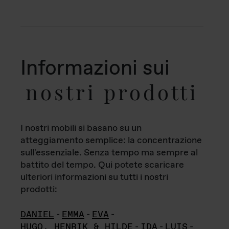
Informazioni sui
nostri prodotti
I nostri mobili si basano su un
atteggiamento semplice: la concentrazione
sull'essenziale. Senza tempo ma sempre al
battito del tempo. Qui potete scaricare
ulteriori informazioni su tutti i nostri
prodotti:
DANIEL
-
EMMA
-
EVA
-
HUGO, HENRIK & HILDE
-
IDA
-
LUIS
-