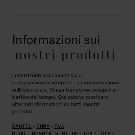
Informazioni sui
nostri prodotti
I nostri mobili si basano su un
atteggiamento semplice: la concentrazione
sull'essenziale. Senza tempo ma sempre al
battito del tempo. Qui potete scaricare
ulteriori informazioni su tutti i nostri
prodotti:
DANIEL
-
EMMA
-
EVA
-
HUGO, HENRIK & HILDE
-
IDA
-
LUIS
-