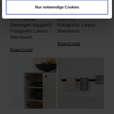
Nur notwendige Cookies
EVA Cucina
GUSTAV
(Immagini ritagliati)
Fotografo: Lorenz
Fotografo: Lorenz
Sternbach
Sternbach
Download
Download