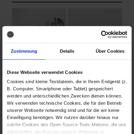
Zustimmung
Details
Über Cookies
Diese Webseite verwendet Cookies
EVA Cucina
EMMA + DANIEL
Cookies sind kleine Textdateien, die in Ihrem Endgerät (z.
Fotografo: Lorenz
Fotografo: Lorenz
B. Computer, Smartphone oder Tablet) gespeichert
Sternbach
Sternbach
werden und unterschiedlichen Zwecken dienen können.
Wir verwenden technische Cookies, die für den Betrieb
Download
Download
unserer Webseite notwendig sind und für die wir keine
Einwilligung benötigen. Wir nutzen darüber hinaus nur
solche Cookies des Open-Source-Tools Matomo, die uns
dabei helfen, die Nutzung unserer Webseite zu