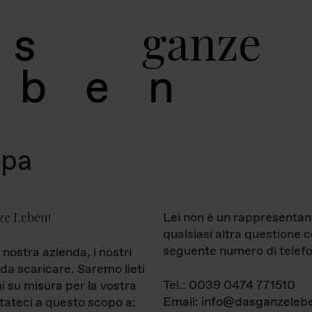
g
a
n
z
e
s
b
e
n
mpa
ze Leben
Lei non è un rappresentan
!
qualsiasi altra questione 
seguente numero di telefo
 nostra azienda, i nostri
da scaricare. Saremo lieti
Tel.: 0039 0474 771510
ni su misura per la vostra
Email: info@dasganzelebe
tateci a questo scopo a: