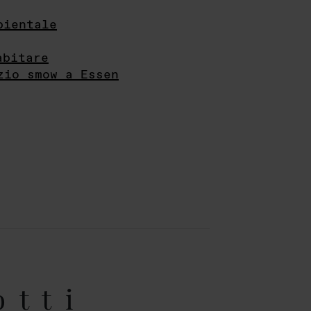
bientale
abitare
zio smow a Essen
otti