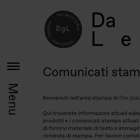
D
a
L
e
Comunicati sta
Menu
Das gan
Benvenuti nell'area stampa di
Qui troverete informazioni attuali sulla
prodotti e i comunicati stampa attuali 
di fornirvi materiale di testo e immagi
richiesta di stampa. Per favore contat