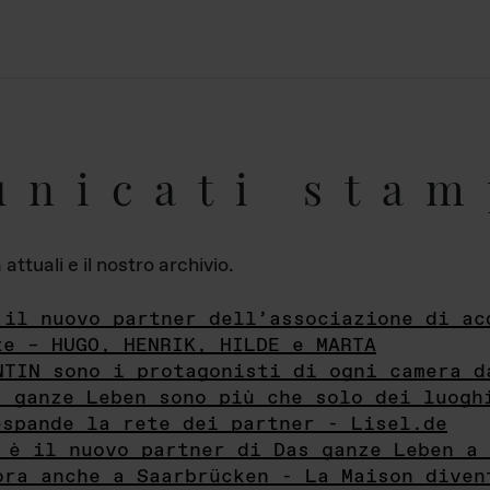
unicati stam
ttuali e il nostro archivio.
 il nuovo partner dell’associazione di ac
te – HUGO, HENRIK, HILDE e MARTA
NTIN sono i protagonisti di ogni camera d
s ganze Leben sono più che solo dei luogh
espande la rete dei partner - Lisel.de
 è il nuovo partner di Das ganze Leben a 
ora anche a Saarbrücken - La Maison diven