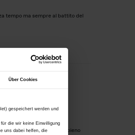
nza tempo ma sempre al battito del
Über Cookies
agini
blet) gespeichert werden und
ür die wir keine Einwilligung
Leben
GmbH e rimangono in pieno
 uns dabei helfen, die