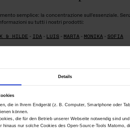
iamento semplice: la concentrazione sull'essenziale. Se
formazioni su tutti i nostri prodotti:
K & HILDE
-
IDA
-
LUIS
-
MARTA
-
MONIKA
-
SOFIA
Details
hivio di imm
Cookies
ien, die in Ihrem Endgerät (z. B. Computer, Smartphone oder Ta
ini!
ienen können.
kies, die für den Betrieb unserer Webseite notwendig sind und f
Das ganze 
re del materiale fotografico sono detenuti da
er hinaus nur solche Cookies des Open-Source-Tools Matomo, die