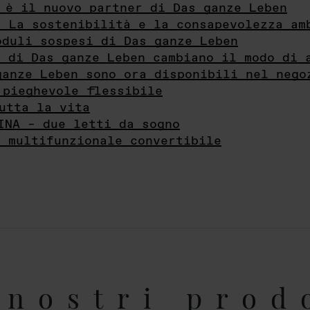
 è il nuovo partner di Das ganze Leben
- La sostenibilità e la consapevolezza am
oduli sospesi di Das ganze Leben
i di Das ganze Leben cambiano il modo di 
ganze Leben sono ora disponibili nel nego
 pieghevole flessibile
utta la vita
INA – due letti da sogno
e multifunzionale convertibile
nostri prod