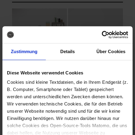
Zustimmung
Details
Über Cookies
Diese Webseite verwendet Cookies
EVA Cucina
EMMA + DANIEL
Cookies sind kleine Textdateien, die in Ihrem Endgerät (z.
Fotografo: Lorenz
Fotografo: Lorenz
B. Computer, Smartphone oder Tablet) gespeichert
Sternbach
Sternbach
werden und unterschiedlichen Zwecken dienen können.
Wir verwenden technische Cookies, die für den Betrieb
Download
Download
unserer Webseite notwendig sind und für die wir keine
Einwilligung benötigen. Wir nutzen darüber hinaus nur
solche Cookies des Open-Source-Tools Matomo, die uns
dabei helfen, die Nutzung unserer Webseite zu