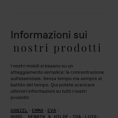
Informazioni sui
nostri prodotti
I nostri mobili si basano su un
atteggiamento semplice: la concentrazione
sull'essenziale. Senza tempo ma sempre al
battito del tempo. Qui potete scaricare
ulteriori informazioni su tutti i nostri
prodotti:
DANIEL
-
EMMA
-
EVA
-
HUGO, HENRIK & HILDE
-
IDA
-
LUIS
-