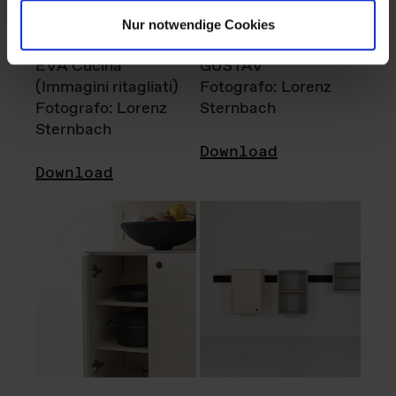
Nur notwendige Cookies
EVA Cucina
GUSTAV
(Immagini ritagliati)
Fotografo: Lorenz
Fotografo: Lorenz
Sternbach
Sternbach
Download
Download