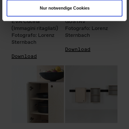
Nur notwendige Cookies
EVA Cucina
GUSTAV
(Immagini ritagliati)
Fotografo: Lorenz
Fotografo: Lorenz
Sternbach
Sternbach
Download
Download