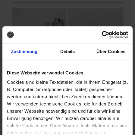
Zustimmung
Details
Über Cookies
Diese Webseite verwendet Cookies
EVA Cucina
EMMA + DANIEL
Cookies sind kleine Textdateien, die in Ihrem Endgerät (z.
Fotografo: Lorenz
Fotografo: Lorenz
B. Computer, Smartphone oder Tablet) gespeichert
Sternbach
Sternbach
werden und unterschiedlichen Zwecken dienen können.
Wir verwenden technische Cookies, die für den Betrieb
Download
Download
unserer Webseite notwendig sind und für die wir keine
Einwilligung benötigen. Wir nutzen darüber hinaus nur
solche Cookies des Open-Source-Tools Matomo, die uns
dabei helfen, die Nutzung unserer Webseite zu