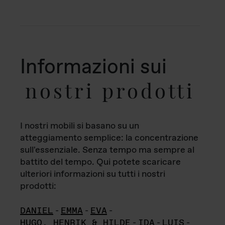
Informazioni sui
nostri prodotti
I nostri mobili si basano su un
atteggiamento semplice: la concentrazione
sull'essenziale. Senza tempo ma sempre al
battito del tempo. Qui potete scaricare
ulteriori informazioni su tutti i nostri
prodotti:
DANIEL
-
EMMA
-
EVA
-
HUGO, HENRIK & HILDE
-
IDA
-
LUIS
-