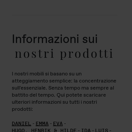
Informazioni sui
nostri prodotti
I nostri mobili si basano su un
atteggiamento semplice: la concentrazione
sull'essenziale. Senza tempo ma sempre al
battito del tempo. Qui potete scaricare
ulteriori informazioni su tutti i nostri
prodotti:
DANIEL
-
EMMA
-
EVA
-
HUGO, HENRIK & HILDE
-
IDA
-
LUIS
-