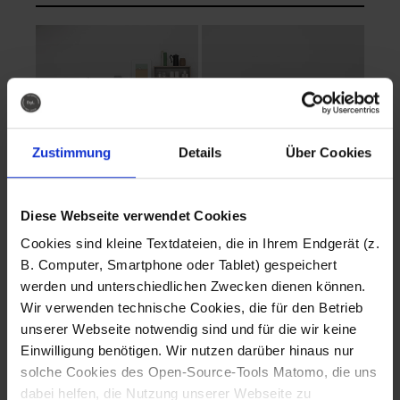
Zustimmung
Details
Über Cookies
Diese Webseite verwendet Cookies
EVA Cucina
EMMA + DANIEL
Cookies sind kleine Textdateien, die in Ihrem Endgerät (z.
Fotografo: Lorenz
Fotografo: Lorenz
B. Computer, Smartphone oder Tablet) gespeichert
Sternbach
Sternbach
werden und unterschiedlichen Zwecken dienen können.
Wir verwenden technische Cookies, die für den Betrieb
Download
Download
unserer Webseite notwendig sind und für die wir keine
Einwilligung benötigen. Wir nutzen darüber hinaus nur
solche Cookies des Open-Source-Tools Matomo, die uns
dabei helfen, die Nutzung unserer Webseite zu