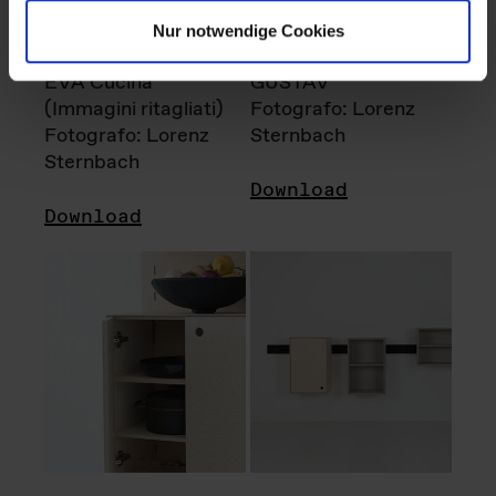
Nur notwendige Cookies
EVA Cucina
GUSTAV
(Immagini ritagliati)
Fotografo: Lorenz
Fotografo: Lorenz
Sternbach
Sternbach
Download
Download