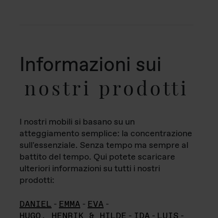
Informazioni sui
nostri prodotti
I nostri mobili si basano su un
atteggiamento semplice: la concentrazione
sull'essenziale. Senza tempo ma sempre al
battito del tempo. Qui potete scaricare
ulteriori informazioni su tutti i nostri
prodotti:
DANIEL
-
EMMA
-
EVA
-
HUGO, HENRIK & HILDE
-
IDA
-
LUIS
-