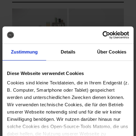
Zustimmung
Details
Über Cookies
Diese Webseite verwendet Cookies
EVA Cucina
EMMA + DANIEL
Cookies sind kleine Textdateien, die in Ihrem Endgerät (z.
Fotografo: Lorenz
Fotografo: Lorenz
B. Computer, Smartphone oder Tablet) gespeichert
Sternbach
Sternbach
werden und unterschiedlichen Zwecken dienen können.
Wir verwenden technische Cookies, die für den Betrieb
Download
Download
unserer Webseite notwendig sind und für die wir keine
Einwilligung benötigen. Wir nutzen darüber hinaus nur
solche Cookies des Open-Source-Tools Matomo, die uns
dabei helfen, die Nutzung unserer Webseite zu