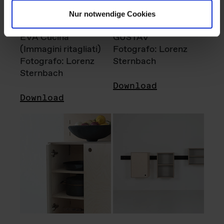
Nur notwendige Cookies
EVA Cucina
GUSTAV
(Immagini ritagliati)
Fotografo: Lorenz
Fotografo: Lorenz
Sternbach
Sternbach
Download
Download