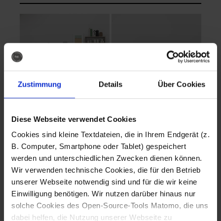
Zustimmung
Details
Über Cookies
Diese Webseite verwendet Cookies
EVA Cucina
EMMA + DANIEL
Cookies sind kleine Textdateien, die in Ihrem Endgerät (z.
Fotografo: Lorenz
Fotografo: Lorenz
B. Computer, Smartphone oder Tablet) gespeichert
Sternbach
Sternbach
werden und unterschiedlichen Zwecken dienen können.
Wir verwenden technische Cookies, die für den Betrieb
Download
Download
unserer Webseite notwendig sind und für die wir keine
Einwilligung benötigen. Wir nutzen darüber hinaus nur
solche Cookies des Open-Source-Tools Matomo, die uns
dabei helfen, die Nutzung unserer Webseite zu