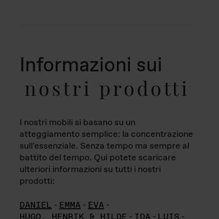
Informazioni sui
nostri prodotti
I nostri mobili si basano su un
atteggiamento semplice: la concentrazione
sull'essenziale. Senza tempo ma sempre al
battito del tempo. Qui potete scaricare
ulteriori informazioni su tutti i nostri
prodotti:
DANIEL
-
EMMA
-
EVA
-
HUGO, HENRIK & HILDE
-
IDA
-
LUIS
-