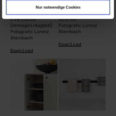
Nur notwendige Cookies
EVA Cucina
GUSTAV
(Immagini ritagliati)
Fotografo: Lorenz
Fotografo: Lorenz
Sternbach
Sternbach
Download
Download