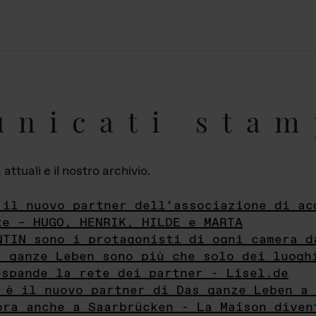
unicati stam
ttuali e il nostro archivio.
 il nuovo partner dell’associazione di ac
te – HUGO, HENRIK, HILDE e MARTA
NTIN sono i protagonisti di ogni camera d
s ganze Leben sono più che solo dei luogh
espande la rete dei partner - Lisel.de
 è il nuovo partner di Das ganze Leben a 
ora anche a Saarbrücken - La Maison diven