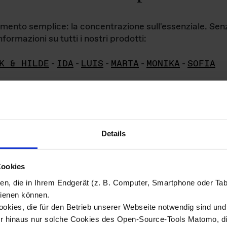
iamento semplice: la concentrazione sull'essenziale. Se
formazioni su tutti i nostri prodotti:
K & HILDE
-
IDA
-
LUIS
-
MARTA
-
MONIKA
-
SOFIA
Details
hivio di imm
Cookies
ien, die in Ihrem Endgerät (z. B. Computer, Smartphone oder Ta
ini!
ienen können.
kies, die für den Betrieb unserer Webseite notwendig sind und f
Das ganze 
re del materiale fotografico sono detenuti da
er hinaus nur solche Cookies des Open-Source-Tools Matomo, die