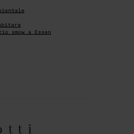
bientale
abitare
zio smow a Essen
otti