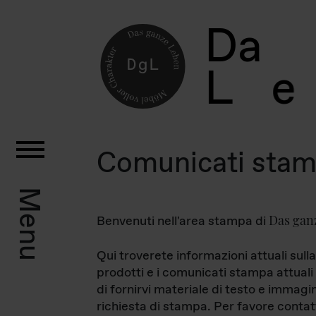
D
a
L
e
Comunicati sta
Menu
Das gan
Benvenuti nell'area stampa di
Qui troverete informazioni attuali sulla
prodotti e i comunicati stampa attuali 
di fornirvi materiale di testo e immagi
richiesta di stampa. Per favore contat