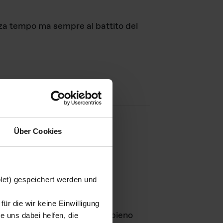
nza tempo ma sempre al battito del
Über Cookies
agini
blet) gespeichert werden und
ür die wir keine Einwilligung
Leben
GmbH e rimangono in pieno
 uns dabei helfen, die