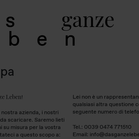
g
a
n
z
e
s
b
e
n
mpa
ze Leben
Lei non è un rappresentan
!
qualsiasi altra questione 
seguente numero di telefo
 nostra azienda, i nostri
da scaricare. Saremo lieti
Tel.: 0039 0474 771510
ni su misura per la vostra
Email: info@dasganzelebe
tateci a questo scopo a: