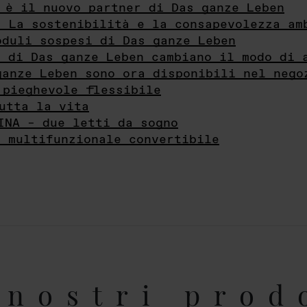
 è il nuovo partner di Das ganze Leben
- La sostenibilità e la consapevolezza am
oduli sospesi di Das ganze Leben
i di Das ganze Leben cambiano il modo di 
ganze Leben sono ora disponibili nel nego
 pieghevole flessibile
utta la vita
INA – due letti da sogno
e multifunzionale convertibile
nostri prod