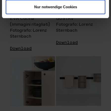
Nur notwendige Cookies
EVA Cucina
GUSTAV
(Immagini ritagliati)
Fotografo: Lorenz
Fotografo: Lorenz
Sternbach
Sternbach
Download
Download