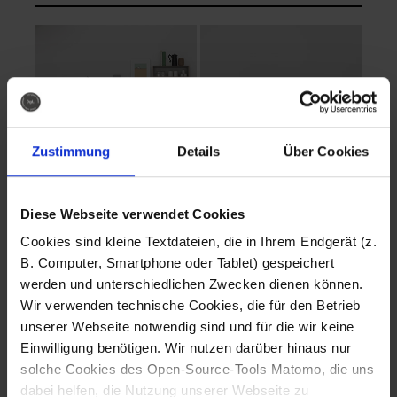
Zustimmung
Details
Über Cookies
Diese Webseite verwendet Cookies
EVA Cucina
EMMA + DANIEL
Cookies sind kleine Textdateien, die in Ihrem Endgerät (z.
Fotografo: Lorenz
Fotografo: Lorenz
B. Computer, Smartphone oder Tablet) gespeichert
Sternbach
Sternbach
werden und unterschiedlichen Zwecken dienen können.
Wir verwenden technische Cookies, die für den Betrieb
Download
Download
unserer Webseite notwendig sind und für die wir keine
Einwilligung benötigen. Wir nutzen darüber hinaus nur
solche Cookies des Open-Source-Tools Matomo, die uns
dabei helfen, die Nutzung unserer Webseite zu