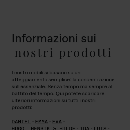
Informazioni sui
nostri prodotti
I nostri mobili si basano su un
atteggiamento semplice: la concentrazione
sull'essenziale. Senza tempo ma sempre al
battito del tempo. Qui potete scaricare
ulteriori informazioni su tutti i nostri
prodotti:
DANIEL
-
EMMA
-
EVA
-
HUGO, HENRIK & HILDE
-
IDA
-
LUIS
-